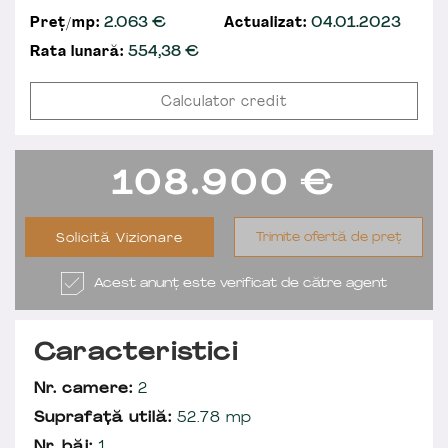
Preț/mp:
2.063 €
Actualizat:
04.01.2023
Rata lunară:
554,38
€
Calculator credit
108.900
€
Trimite ofertă de preț
Solicită Vizionare
Acest anunț este verificat de către agent
Caracteristici
Nr. camere:
2
Suprafață utilă:
52.78 mp
Nr. băi:
1