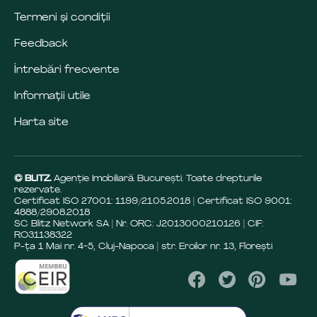
Termeni și condiții
Feedback
Întrebări frecvente
Informații utile
Harta site
© BLITZ.
Agenție Imobiliară Bucureşti. Toate drepturile
rezervate.
Certificat ISO 27001: 1199/21.05.2018 | Certificat ISO 9001:
4888/29.08.2018
SC Blitz Network SA | Nr. ORC: J2013000210126 | CIF:
RO31138322
P-ța 1 Mai nr. 4-5, Cluj-Napoca | str. Eroilor nr. 13, Florești