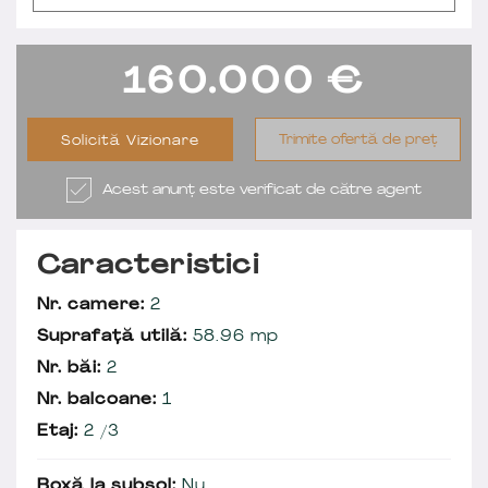
160.000
€
Trimite ofertă de preț
Solicită Vizionare
Acest anunț este verificat de către agent
Caracteristici
Nr. camere:
2
Suprafață utilă:
58.96 mp
Nr. băi:
2
Nr. balcoane:
1
Etaj:
2 /3
Boxă la subsol:
Nu