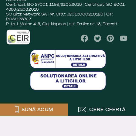
Certificat ISO 27001: 1199/21.05.2018 | Certificat ISO 9001:
4888/29.08.2018
SC Blitz Network SA | Nr. ORC: J2013000210126 | CIF:
RO31138322
P-ța 1 Mai nr. 4-5, Cluj-Napoca | str. Eroilor nr. 13, Florești
SUNĂ ACUM
CERE OFERTĂ
Crafted by
Powered by