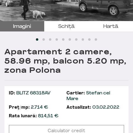
Imagini
Schiță
Hartă
Apartament 2 camere,
58.96 mp, balcon 5.20 mp,
zona Polona
ID:
BLITZ 68318AV
Cartier:
Stefan cel
Mare
Preț/mp:
2.714 €
Actualizat:
03.02.2022
Rata lunară:
814,51
€
Calculator credit