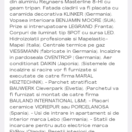
din aluminiu Reynaers Masterline 8-HI cu
geam tripan. Fatada cladirii va fi placata cu
caramida decorativa KLINKER (Germania).
Vopsea interioara BENJAMIN MOORE (SUA).
Prize si intrerupatoare LEGRAND (Franta).
Corpuri de iluminat tip SPOT cu sursa LED.
Hidroizolatii profesionale si Mapelastic-
Mapei (Italia). Centrale termice pe gaz
VIESSMANN (fabricate in Germania). Incalzire
in pardoseala OVENTROP ( Germania). Aer
conditionat DAIKIN (Japonia). (Sistemele de
incalzire si racire vor fi furnizate si
executate de catre firma MARAL
HEIZTECHNIK). - Parchet stratificat
BAUWERK Cleverpark (Elvetia). (Parchetul va
fi furnizat si montat de catre firma
BAULAND INTERNATIONAL L&M). - Placari
ceramice VIDREPUR sau PORCELANOSA
(Spania). - Usi de intrare in apartament si de
interior marca Lebo (Germania). - Statii de
incarcare pentru auto electrice marca