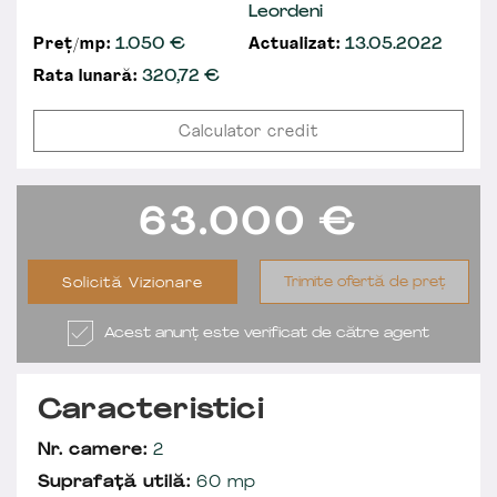
Leordeni
Preț/mp:
1.050 €
Actualizat:
13.05.2022
Rata lunară:
320,72
€
Calculator credit
63.000
€
Trimite ofertă de preț
Solicită Vizionare
Acest anunț este verificat de către agent
Caracteristici
Nr. camere:
2
Suprafață utilă:
60 mp