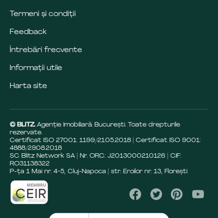
Termeni și condiții
Feedback
Întrebări frecvente
Informații utile
Harta site
© BLITZ.
Agenție Imobiliară Bucureşti. Toate drepturile
rezervate.
Certificat ISO 27001: 1199/21.05.2018 | Certificat ISO 9001:
4888/29.08.2018
SC Blitz Network SA | Nr. ORC: J2013000210126 | CIF:
RO31138322
P-ța 1 Mai nr. 4-5, Cluj-Napoca | str. Eroilor nr. 13, Florești