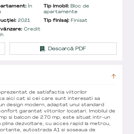
partament:
În
Tip imobil:
Bloc de
e
apartamente
ucției:
2021
Tip finisaj:
Finisat
 vânzare:
Credit
sh
Descarcă PDF
eprezentat de satisfactia viitorilor
ca aici cat si cei care sunt interesati sa
 un design modern, adaptat unui standard
 confort garantat viitorilor locatari. Imobilul de
mp si balcon de 2.70 mp, este situat intr-un
n plina dezvoltare, cu acces rapid la metrou,
portante, autostrada A1 si soseaua de