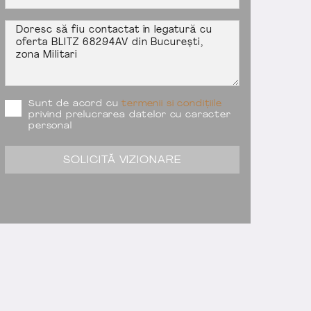
Sunt de acord cu
termenii si condițiile
privind prelucrarea datelor cu caracter
personal
SOLICITĂ VIZIONARE