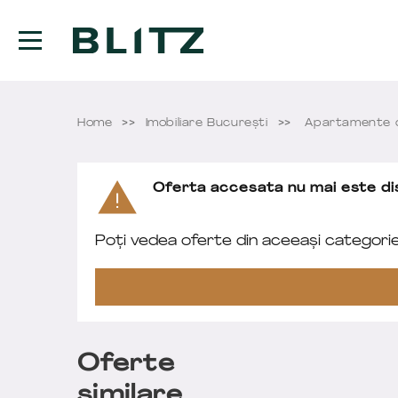
Home
Imobiliare București
Apartamente d
Oferta accesata nu mai este dis
Poți vedea oferte din aceeași categori
Oferte
similare