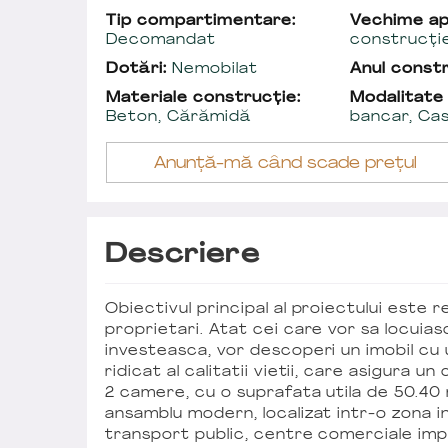
Tip compartimentare:
Vechime a
Decomandat
construcți
Dotări:
Nemobilat
Anul constr
Materiale construcție:
Modalitate
Beton, Cărămidă
bancar, Ca
Anunță-mă când scade prețul
Descriere
Obiectivul principal al proiectului este r
proprietari. Atat cei care vor sa locuias
investeasca, vor descoperi un imobil cu
ridicat al calitatii vietii, care asigura un
2 camere, cu o suprafata utila de 50.40 
ansamblu modern, localizat intr-o zona i
transport public, centre comerciale im