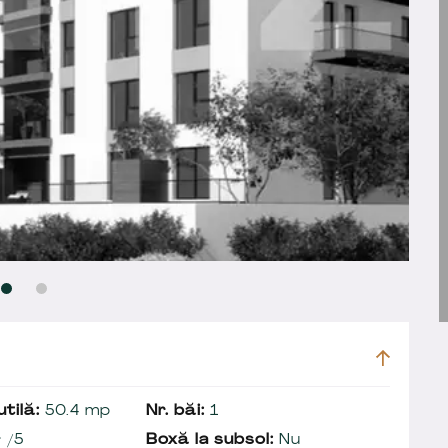
tilă:
50.4 mp
Nr. băi:
1
 /5
Boxă la subsol:
Nu