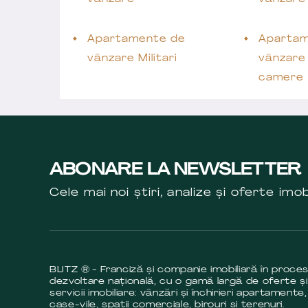
Apartamente de
Apartam
vânzare Militari
vânzare 
camere
ABONARE LA NEWSLETTER
Cele mai noi știri, analize și oferte imob
BLITZ ® - Franciză și companie imobiliară în proce
dezvoltare națională, cu o gamă largă de oferte și
servicii imobiliare: vânzări și închirieri apartamente,
case-vile, spații comerciale, birouri și terenuri.