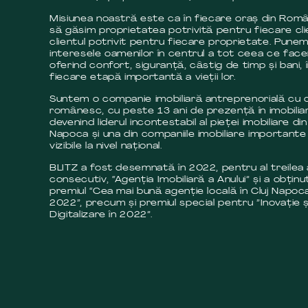
Misiunea noastră este ca în fiecare oraș din Româ
să găsim proprietatea potrivită pentru fiecare cli
clientul potrivit pentru fiecare proprietate. Pune
interesele oamenilor în centrul a tot ceea ce fac
oferind confort, siguranță, câstig de timp și bani, 
fiecare etapă importantă a vieții lor.
Suntem o companie imobiliară antreprenorială cu c
românesc, cu peste 13 ani de prezență în imobilia
devenind liderul incontestabil al pieței imobiliare din
Napoca și una din companiile imobiliare importante 
vizibile la nivel național.
BLITZ a fost desemnată în 2022, pentru al treilea
consecutiv, “Agenția Imobiliară a Anului” și a obținut
premiul “Cea mai bună agenție locală în Cluj Napoca
2022”, precum și premiul special pentru ”Inovație ș
Digitalizare în 2022”.