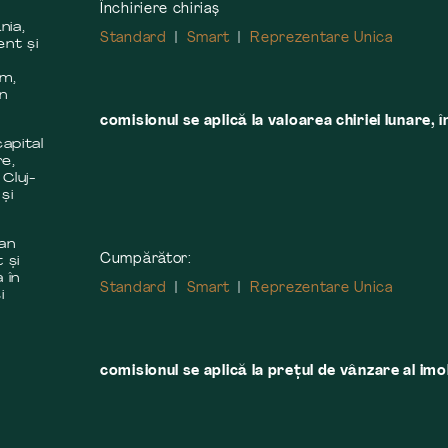
Închiriere chiriaș
nia,
Standard
Smart
Reprezentare Unica
ent și
m
em,
în
comisionul se aplică la valoarea chiriei lunare, î
apital
re,
 Cluj-
și
 an
Cumpărător:
 și
 în
Standard
Smart
Reprezentare Unica
i
comisionul se aplică la preţul de vânzare al imobi