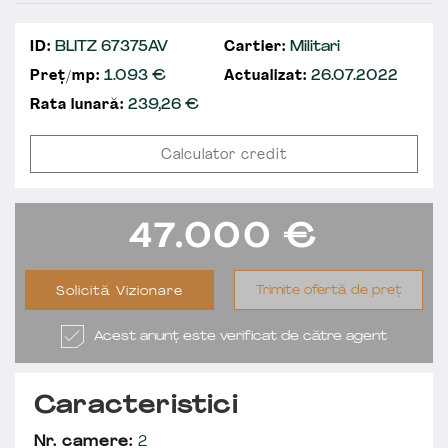
ID:
BLITZ 67375AV
Cartier:
Militari
Preț/mp:
1.093 €
Actualizat:
26.07.2022
Rata lunară:
239,26
€
Calculator credit
47.000
€
Trimite ofertă de preț
Solicită Vizionare
Acest anunț este verificat de către agent
Caracteristici
Nr. camere:
2