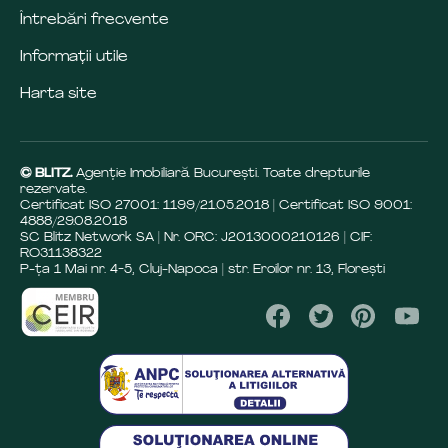
Întrebări frecvente
Informații utile
Harta site
© BLITZ.
Agenție Imobiliară Bucureşti. Toate drepturile
rezervate.
Certificat ISO 27001: 1199/21.05.2018 | Certificat ISO 9001:
4888/29.08.2018
SC Blitz Network SA | Nr. ORC: J2013000210126 | CIF:
RO31138322
P-ța 1 Mai nr. 4-5, Cluj-Napoca | str. Eroilor nr. 13, Florești