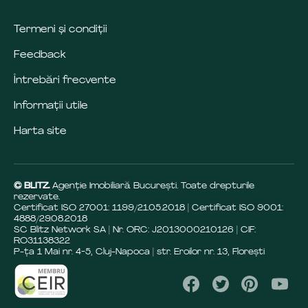
Termeni și condiții
Feedback
Întrebări frecvente
Informații utile
Harta site
© BLITZ.
Agenție Imobiliară Bucureşti. Toate drepturile
rezervate.
Certificat ISO 27001: 1199/21.05.2018 | Certificat ISO 9001:
4888/29.08.2018
SC Blitz Network SA | Nr. ORC: J2013000210126 | CIF:
RO31138322
P-ța 1 Mai nr. 4-5, Cluj-Napoca | str. Eroilor nr. 13, Florești