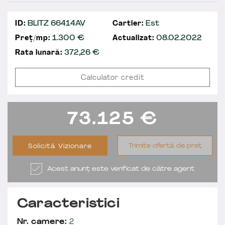
ID:
BLITZ 66414AV
Cartier:
Est
Preț/mp:
1.300 €
Actualizat:
08.02.2022
Rata lunară:
372,26
€
Calculator credit
73.125
€
Trimite ofertă de preț
Solicită Vizionare
Acest anunț este verificat de către agent
Caracteristici
Nr. camere:
2