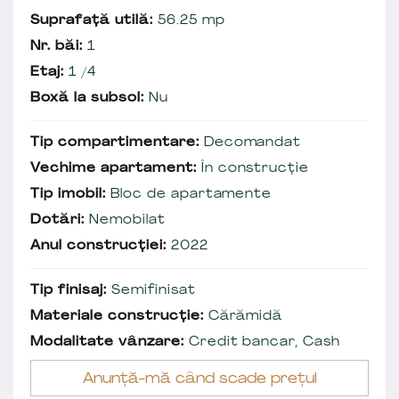
Suprafață utilă:
56.25 mp
Nr. băi:
1
Etaj:
1 /4
Boxă la subsol:
Nu
Tip compartimentare:
Decomandat
Vechime apartament:
În construcție
Tip imobil:
Bloc de apartamente
Dotări:
Nemobilat
Anul construcției:
2022
Tip finisaj:
Semifinisat
Materiale construcție:
Cărămidă
Modalitate vânzare:
Credit bancar, Cash
Anunță-mă când scade prețul