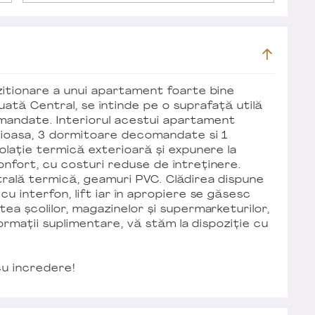
zitionare a unui apartament foarte bine
uată Central, se întinde pe o suprafață utilă
mandate. Interiorul acestui apartament
atioasa, 3 dormitoare decomandate si 1
zolație termică exterioară și expunere la
nfort, cu costuri reduse de întreținere.
rală termică, geamuri PVC. Clădirea dispune
u interfon, lift iar în apropiere se găsesc
ea școlilor, magazinelor și supermarketurilor,
formații suplimentare, vă stăm la dispoziție cu
cu incredere!