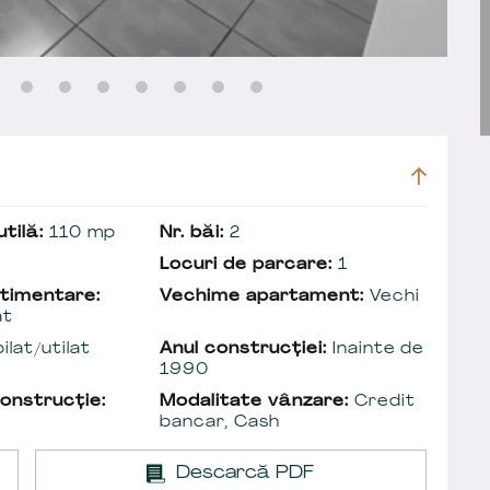
tilă:
110 mp
Nr. băi:
2
Locuri de parcare:
1
timentare:
Vechime apartament:
Vechi
at
lat/utilat
Anul construcției:
Inainte de
1990
onstrucție:
Modalitate vânzare:
Credit
bancar, Cash
Descarcă PDF