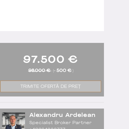
97.500
€
98.000 €
(-
500 €
)
TRIMITE OFERTĂ DE PREȚ
Alexandru Ardelean
Specialist Broker Partner