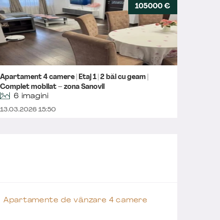
105000 €
Apartament 4 camere | Etaj 1 | 2 băi cu geam |
Apartam
Complet mobilat – zona Sanovil
6 imagini
03.02.
13.03.2026 15:50
Apartamente de vânzare 4 camere