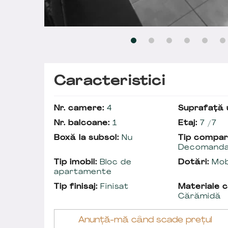
Caracteristici
Nr. camere:
4
Suprafață u
Nr. balcoane:
1
Etaj:
7 /7
Boxă la subsol:
Nu
Tip compar
Decomand
Tip imobil:
Bloc de
Dotări:
Mobi
apartamente
Tip finisaj:
Finisat
Materiale c
Cărămidă
Anunță-mă când scade prețul