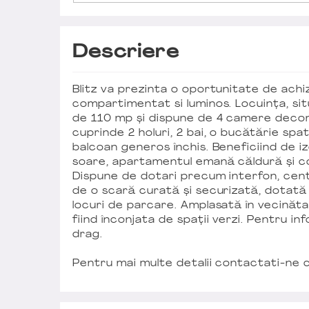
Descriere
Blitz va prezinta o oportunitate de achi
compartimentat si luminos. Locuința, sit
de 110 mp și dispune de 4 camere deco
cuprinde 2 holuri, 2 bai, o bucătărie sp
balcoan generos închis. Beneficiind de i
soare, apartamentul emană căldură și co
Dispune de dotari precum interfon, cent
de o scară curată și securizată, dotată c
locuri de parcare. Amplasată în vecinătat
fiind înconjata de spații verzi. Pentru in
drag.
Pentru mai multe detalii contactati-ne 