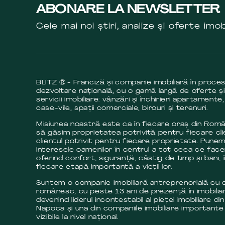
ABONARE LA NEWSLETTER
Cele mai noi știri, analize și oferte imob
BLITZ ® - Franciză și companie imobiliară în proce
dezvoltare națională, cu o gamă largă de oferte și
servicii imobiliare: vânzări și închirieri apartamente,
case-vile, spații comerciale, birouri și terenuri.
Misiunea noastră este ca în fiecare oraș din Româ
să găsim proprietatea potrivită pentru fiecare cli
clientul potrivit pentru fiecare proprietate. Pune
interesele oamenilor în centrul a tot ceea ce fac
oferind confort, siguranță, câstig de timp și bani, 
fiecare etapă importantă a vieții lor.
Suntem o companie imobiliară antreprenorială cu c
românesc, cu peste 13 ani de prezență în imobilia
devenind liderul incontestabil al pieței imobiliare din
Napoca și una din companiile imobiliare importante 
vizibile la nivel național.