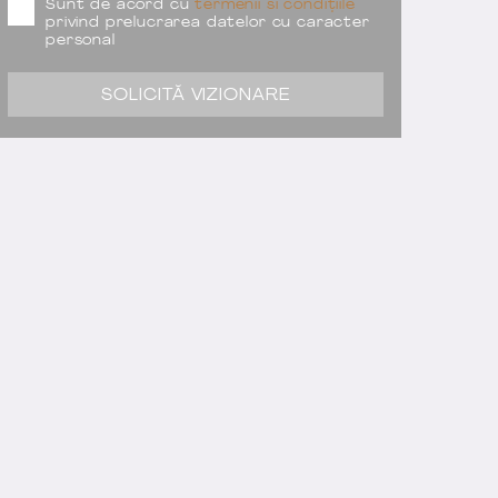
Sunt de acord cu
termenii si condițiile
privind prelucrarea datelor cu caracter
personal
SOLICITĂ VIZIONARE