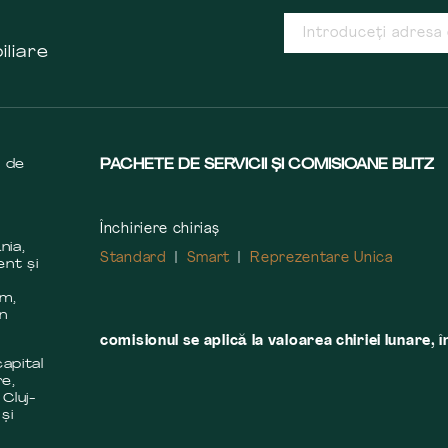
iliare
s de
PACHETE DE SERVICII ȘI COMISIOANE BLITZ
Închiriere chiriaș
nia,
Standard
Smart
Reprezentare Unica
ent și
m
em,
în
comisionul se aplică la valoarea chiriei lunare, î
apital
re,
 Cluj-
și