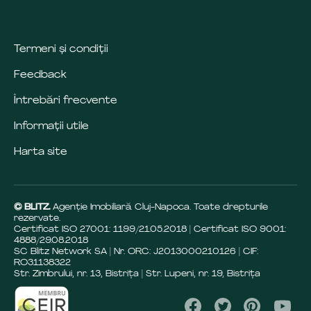
Termeni și condiții
Feedback
Întrebări frecvente
Informații utile
Harta site
© BLITZ.
Agenție Imobiliară Cluj-Napoca. Toate drepturile
rezervate.
Certificat ISO 27001: 1199/21.05.2018 | Certificat ISO 9001:
4888/29.08.2018
SC Blitz Network SA | Nr. ORC: J2013000210126 | CIF:
RO31138322
Str. Zimbrului, nr. 13, Bistrița | Str. Lupeni, nr. 19, Bistrița