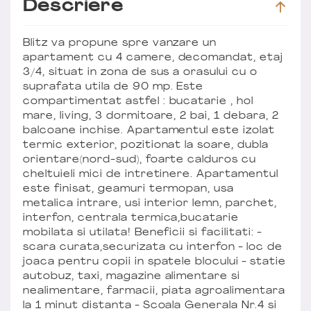
Descriere
Blitz va propune spre vanzare un
apartament cu 4 camere, decomandat, etaj
3/4, situat in zona de sus a orasului cu o
suprafata utila de 90 mp. Este
compartimentat astfel : bucatarie , hol
mare, living, 3 dormitoare, 2 bai, 1 debara, 2
balcoane inchise. Apartamentul este izolat
termic exterior, pozitionat la soare, dubla
orientare(nord-sud), foarte calduros cu
cheltuieli mici de intretinere. Apartamentul
este finisat, geamuri termopan, usa
metalica intrare, usi interior lemn, parchet,
interfon, centrala termica,bucatarie
mobilata si utilata! Beneficii si facilitati: -
scara curata,securizata cu interfon - loc de
joaca pentru copii in spatele blocului - statie
autobuz, taxi, magazine alimentare si
nealimentare, farmacii, piata agroalimentara
la 1 minut distanta - Scoala Generala Nr.4 si