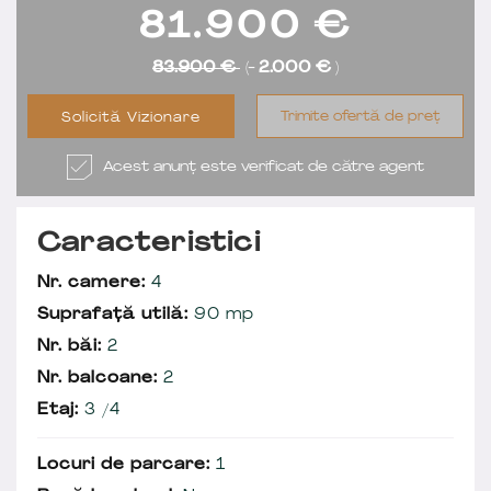
81.900
€
83.900 €
(-
2.000 €
)
Trimite ofertă de preț
Solicită Vizionare
Acest anunț este verificat de către agent
Caracteristici
Nr. camere:
4
Suprafață utilă:
90 mp
Nr. băi:
2
Nr. balcoane:
2
Etaj:
3 /4
Locuri de parcare:
1