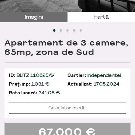
Imagini
Hartă
Apartament de 3 camere,
65mp, zona de Sud
ID:
BLITZ 110825AV
Cartier:
Independenței
Preț/mp:
1.031 €
Actualizat:
17.05.2024
Rata lunară:
341,08
€
Calculator credit
67.000
€