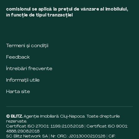
comisionul se aplică la preţul de vânzare al imobilului,
în funcţie de tipul tranzacţiei
Termeni și condiții
Feedback
Întrebări frecvente
Informații utile
Harta site
© BLITZ.
Agenție Imobiliară Cluj-Napoca. Toate drepturile
rezervate.
Certificat ISO 27001: 1199/21.05.2018 | Certificat ISO 9001:
4888/29.08.2018
SC Blitz Network SA | Nr. ORC: J2013000210126 | CIF: