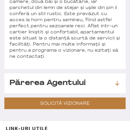
camere, două băi și o bucătărie, iar
parchetul din lemn de stejar și ușile din pin îi
conferă un stil rustic. Este prevăzut cu
acces la horn pentru semineu, fiind astfel
perfect pentru sezoanele reci. Aflat într-un
cartier liniștit și confortabil, apartamentul
este situat la o distanță scurtă de servicii și
facilități. Pentru mai multe informații și
pentru a programa o vizionare, nu ezitați să
ne contactați.
Părerea Agentului
SOLICITĂ VIZIONARE
LINK-URI UTILE