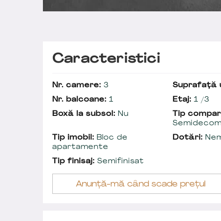
Caracteristici
Nr. camere:
3
Suprafață u
Nr. balcoane:
1
Etaj:
1 /3
Boxă la subsol:
Nu
Tip compar
Semidecom
Tip imobil:
Bloc de
Dotări:
Nem
apartamente
Tip finisaj:
Semifinisat
Anunță-mă când scade prețul