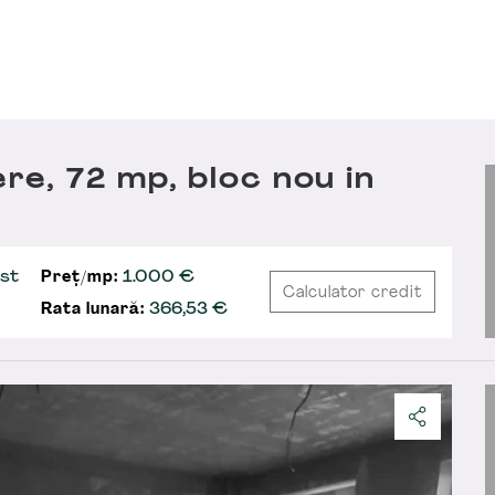
e, 72 mp, bloc nou in
st
Preț/mp:
1.000 €
Calculator credit
Rata lunară:
366,53
€