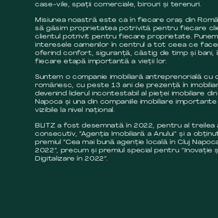
case-vile, spații comerciale, birouri și terenuri.
Misiunea noastră este ca în fiecare oraș din Româ
să găsim proprietatea potrivită pentru fiecare cli
clientul potrivit pentru fiecare proprietate. Pune
interesele oamenilor în centrul a tot ceea ce fac
oferind confort, siguranță, câstig de timp și bani, 
fiecare etapă importantă a vieții lor.
Suntem o companie imobiliară antreprenorială cu c
românesc, cu peste 13 ani de prezență în imobilia
devenind liderul incontestabil al pieței imobiliare din
Napoca și una din companiile imobiliare importante 
vizibile la nivel național.
BLITZ a fost desemnată în 2022, pentru al treilea
consecutiv, “Agenția Imobiliară a Anului” și a obținut
premiul “Cea mai bună agenție locală în Cluj Napoca
2022”, precum și premiul special pentru ”Inovație ș
Digitalizare în 2022”.