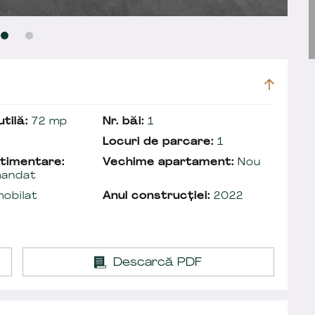
tilă:
72 mp
Nr. băi:
1
Locuri de parcare:
1
timentare:
Vechime apartament:
Nou
andat
obilat
Anul construcției:
2022
Descarcă PDF