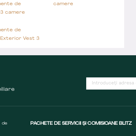
ente de
camere
 3 camere
ente de
Exterior Vest 3
iliare
s de
PACHETE DE SERVICII ȘI COMISIOANE BLITZ