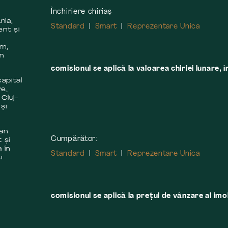
Închiriere chiriaș
nia,
Standard
Smart
Reprezentare Unica
ent și
m
em,
în
comisionul se aplică la valoarea chiriei lunare, î
apital
re,
 Cluj-
și
 an
Cumpărător:
 și
 în
Standard
Smart
Reprezentare Unica
i
comisionul se aplică la preţul de vânzare al imobi