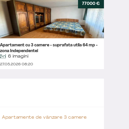
77000 €
Apartament cu 3 camere - suprafata utila 64 mp -
Apartam
zona Independentei
6 imagini
26.05.2
27.05.2026 08:20
Apartamente de vânzare 3 camere