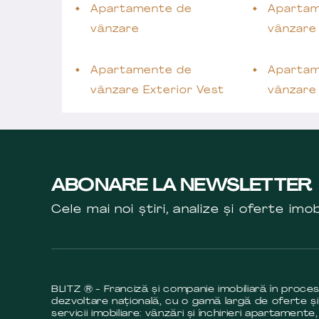
Apartamente de
Apartam
vânzare
vânzare
Apartamente de
Apartam
vânzare Exterior Vest
vânzare 
ABONARE LA NEWSLETTER
Cele mai noi știri, analize și oferte imob
BLITZ ® - Franciză și companie imobiliară în proce
dezvoltare națională, cu o gamă largă de oferte și
servicii imobiliare: vânzări și închirieri apartamente,