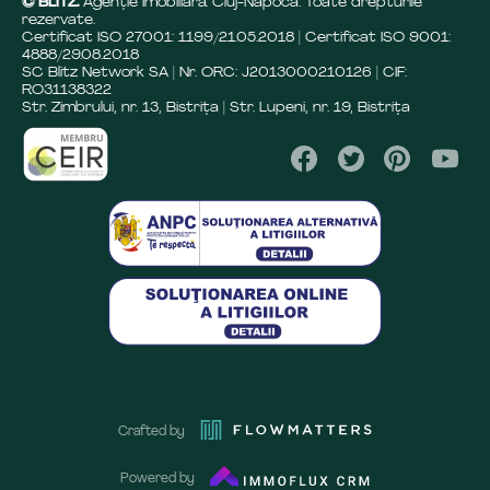
© BLITZ.
Agenție Imobiliară Cluj-Napoca. Toate drepturile
rezervate.
Certificat ISO 27001: 1199/21.05.2018 | Certificat ISO 9001:
4888/29.08.2018
SC Blitz Network SA | Nr. ORC: J2013000210126 | CIF:
RO31138322
Str. Zimbrului, nr. 13, Bistrița | Str. Lupeni, nr. 19, Bistrița
Crafted by
Powered by