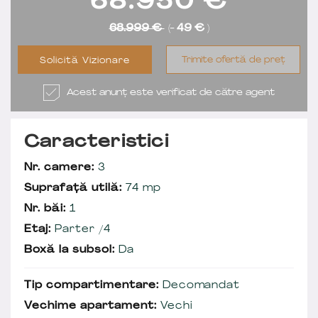
68.950
€
68.999 €
(-
49 €
)
Trimite ofertă de preț
Solicită Vizionare
Acest anunț este verificat de către agent
Caracteristici
Nr. camere:
3
Suprafață utilă:
74 mp
Nr. băi:
1
Etaj:
Parter /4
Boxă la subsol:
Da
Tip compartimentare:
Decomandat
Vechime apartament:
Vechi