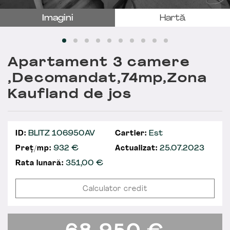
Imagini
Hartă
Apartament 3 camere
,Decomandat,74mp,Zona
Kaufland de jos
ID:
BLITZ 106950AV
Cartier:
Est
Preț/mp:
932 €
Actualizat:
25.07.2023
Rata lunară:
351,00
€
Calculator credit