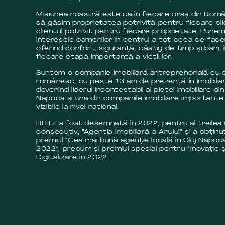
Misiunea noastră este ca în fiecare oraș din Româ
să găsim proprietatea potrivită pentru fiecare cli
clientul potrivit pentru fiecare proprietate. Pune
interesele oamenilor în centrul a tot ceea ce fac
oferind confort, siguranță, câstig de timp și bani, 
fiecare etapă importantă a vieții lor.
Suntem o companie imobiliară antreprenorială cu c
românesc, cu peste 13 ani de prezență în imobilia
devenind liderul incontestabil al pieței imobiliare din
Napoca și una din companiile imobiliare importante 
vizibile la nivel național.
BLITZ a fost desemnată în 2022, pentru al treilea
consecutiv, “Agenția Imobiliară a Anului” și a obținut
premiul “Cea mai bună agenție locală în Cluj Napoca
2022”, precum și premiul special pentru ”Inovație ș
Digitalizare în 2022”.