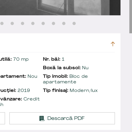
tilă:
70 mp
Nr. băi:
1
Boxă la subsol:
Nu
partament:
Nou
Tip imobil:
Bloc de
apartamente
ucției:
2019
Tip finisaj:
Modern/lux
 vânzare:
Credit
sh
Descarcă PDF