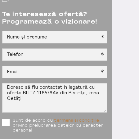
Te interesează ofertă?
Programează o vizionare!
Sunt de acord cu
termenii si condițiile
privind prelucrarea datelor cu caracter
personal