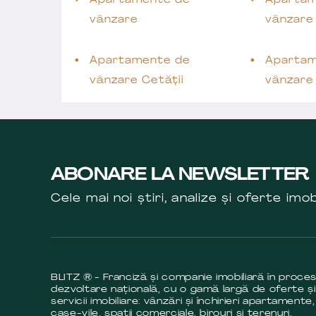
Apartamente de
Apartam
vânzare
vânzare
Apartamente de
Apartam
vânzare Cetății
vânzare 
ABONARE LA NEWSLETTER
Cele mai noi știri, analize și oferte imob
BLITZ ® - Franciză și companie imobiliară în proce
dezvoltare națională, cu o gamă largă de oferte și
servicii imobiliare: vânzări și închirieri apartamente,
case-vile, spații comerciale, birouri și terenuri.