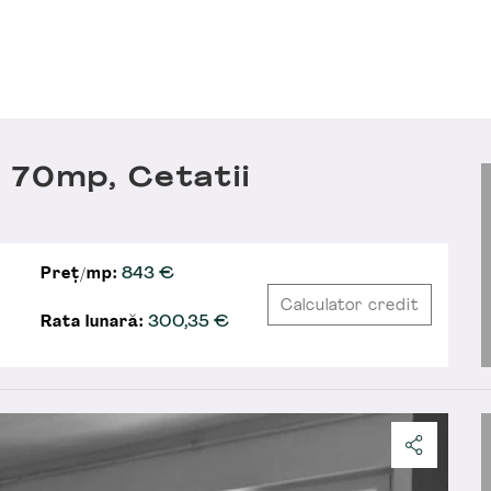
 70mp, Cetatii
Preț/mp:
843 €
Calculator credit
Rata lunară:
300,35
€