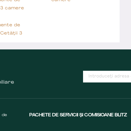
ente de
camere
 3 camere
ente de
Cetății 3
iliare
s de
PACHETE DE SERVICII ȘI COMISIOANE BLITZ