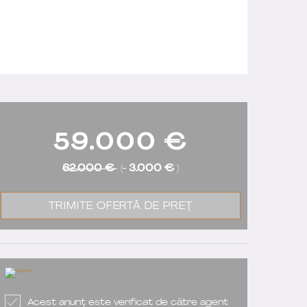
59.000
€
62.000 €
(-
3.000 €
)
TRIMITE OFERTĂ DE PREȚ
Acest anunț este verificat de către agent