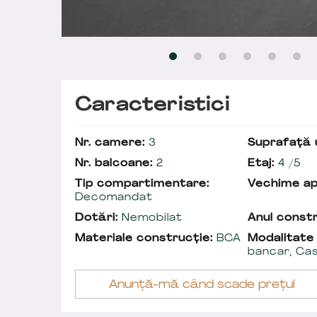
Caracteristici
Nr. camere:
3
Suprafață u
Nr. balcoane:
2
Etaj:
4 /5
Tip compartimentare:
Vechime a
Decomandat
Dotări:
Nemobilat
Anul constr
Materiale construcție:
BCA
Modalitate
bancar, Ca
Anunță-mă când scade prețul