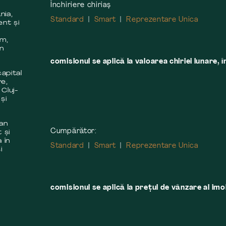
Închiriere chiriaș
nia,
Standard
Smart
Reprezentare Unica
ent și
m
em,
în
comisionul se aplică la valoarea chiriei lunare, î
apital
re,
 Cluj-
și
 an
Cumpărător:
 și
 în
Standard
Smart
Reprezentare Unica
i
comisionul se aplică la preţul de vânzare al imobi