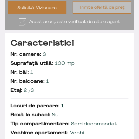
Trimite ofertă de preț
Solicită Vizionare
Acest anunț este verificat de către agent
Caracteristici
Nr. camere:
3
Suprafață utilă:
100 mp
Nr. băi:
1
Nr. balcoane:
1
Etaj:
2 /3
Locuri de parcare:
1
Boxă la subsol:
Nu
Tip compartimentare:
Semidecomandat
Vechime apartament:
Vechi