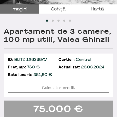
Imagini
Schiță
Hartă
Apartament de 3 camere,
100 mp utili, Valea Ghinzii
ID:
BLITZ 128388AV
Cartier:
Central
Preț/mp:
750 €
Actualizat:
26.03.2024
Rata lunară:
381,80
€
Calculator credit
75.000
€