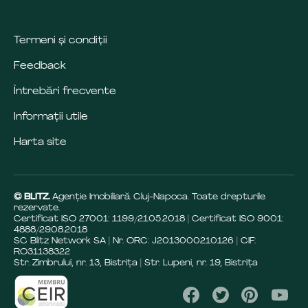
Termeni și condiții
Feedback
Întrebări frecvente
Informații utile
Harta site
© BLITZ.
Agenție Imobiliară Cluj-Napoca. Toate drepturile
rezervate.
Certificat ISO 27001: 1199/21.05.2018 | Certificat ISO 9001:
4888/29.08.2018
SC Blitz Network SA | Nr. ORC: J2013000210126 | CIF:
RO31138322
Str. Zimbrului, nr. 13, Bistrița | Str. Lupeni, nr. 19, Bistrița