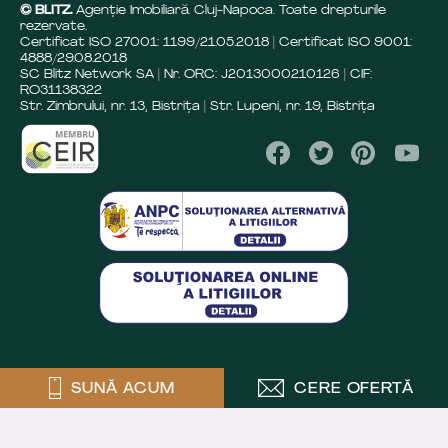
© BLITZ.
Agenție Imobiliară Cluj-Napoca. Toate drepturile
rezervate.
Certificat ISO 27001: 1199/21.05.2018 | Certificat ISO 9001:
4888/29.08.2018
SC Blitz Network SA | Nr. ORC: J2013000210126 | CIF:
RO31138322
Str. Zimbrului, nr. 13, Bistrița | Str. Lupeni, nr. 19, Bistrița
SUNĂ ACUM
CERE OFERTĂ
Crafted by
Powered by