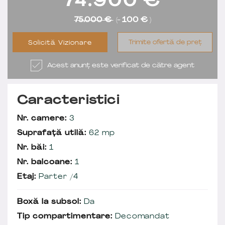
74.900
€
75.000 €
(-
100 €
)
Trimite ofertă de preț
Solicită Vizionare
Acest anunț este verificat de către agent
Caracteristici
Nr. camere:
3
Suprafață utilă:
62 mp
Nr. băi:
1
Nr. balcoane:
1
Etaj:
Parter /4
Boxă la subsol:
Da
Tip compartimentare:
Decomandat