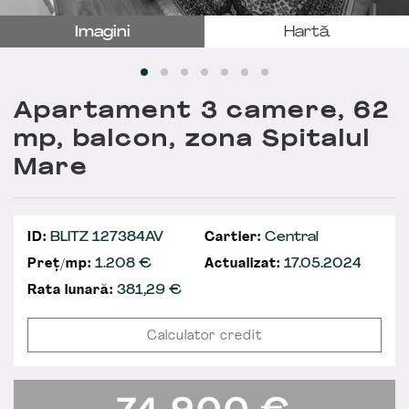
Imagini
Hartă
Apartament 3 camere, 62
mp, balcon, zona Spitalul
Mare
ID:
BLITZ 127384AV
Cartier:
Central
Preț/mp:
1.208 €
Actualizat:
17.05.2024
Rata lunară:
381,29
€
Calculator credit