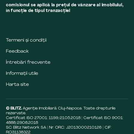
comisionul se aplică la preţul de vânzare al imobilului,
în funcţie de tipul tranzacţiei
Termeni și condiții
Feedback
Întrebări frecvente
Informații utile
Harta site
© BLITZ.
Agenție Imobiliară Cluj-Napoca. Toate drepturile
rezervate.
Certificat ISO 27001: 1199/21.05.2018 | Certificat ISO 9001:
4888/29.08.2018
SC Blitz Network SA | Nr. ORC: J2013000210126 | CIF:
RO31138322