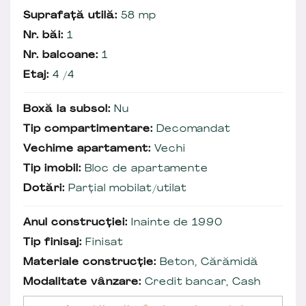
Suprafață utilă:
58 mp
Nr. băi:
1
Nr. balcoane:
1
Etaj:
4 /4
Boxă la subsol:
Nu
Tip compartimentare:
Decomandat
Vechime apartament:
Vechi
Tip imobil:
Bloc de apartamente
Dotări:
Parțial mobilat/utilat
Anul construcției:
Inainte de 1990
Tip finisaj:
Finisat
Materiale construcție:
Beton, Cărămidă
Modalitate vânzare:
Credit bancar, Cash