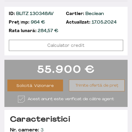
ID:
BLITZ 130348AV
Cartier:
Beclean
Preț/mp:
964 €
Actualizat:
17.05.2024
Rata lunară:
284,57
€
Calculator credit
55.900
€
Trimite ofertă de preț
Solicită Vizionare
Acest anunț este verificat de către agent
Caracteristici
Nr. camere:
3