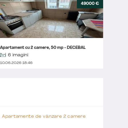
49000 €
Apartament cu 2 camere, 50 mp - DECEBAL
Aparta
6 imagini
10.06.2026 18:46
23.04.2
Apartamente de vânzare 2 camere