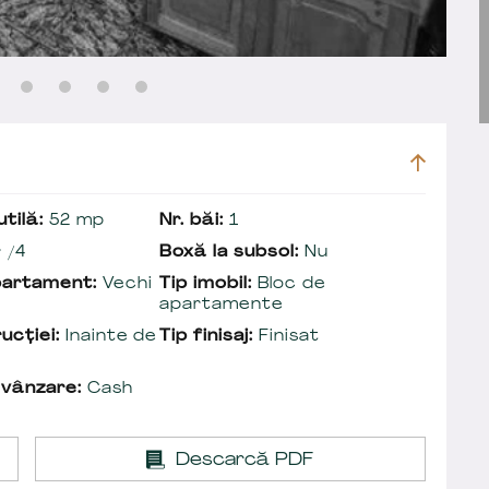
tilă:
52 mp
Nr. băi:
1
 /4
Boxă la subsol:
Nu
partament:
Vechi
Tip imobil:
Bloc de
apartamente
ucției:
Inainte de
Tip finisaj:
Finisat
 vânzare:
Cash
Descarcă PDF