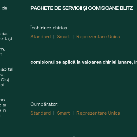
s de
PACHETE DE SERVICII ȘI COMISIOANE BLITZ
Închiriere chiriaș
nia,
Standard
Smart
Reprezentare Unica
ent și
m
em,
în
comisionul se aplică la valoarea chiriei lunare, î
apital
re,
 Cluj-
și
 an
Cumpărător:
 și
 în
Standard
Smart
Reprezentare Unica
i