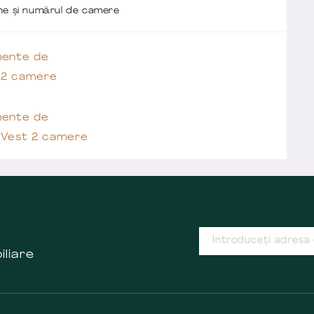
one și numărul de camere
ente de
 2 camere
ente de
 Vest 2 camere
iliare