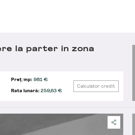
e la parter in zona
Preț/mp:
981 €
Calculator credit
Rata lunară:
259,63
€