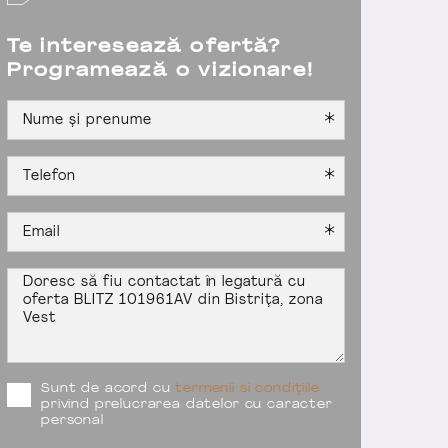
Te interesează ofertă?
Programează o vizionare!
Sunt de acord cu
termenii si condițiile
privind prelucrarea datelor cu caracter
personal