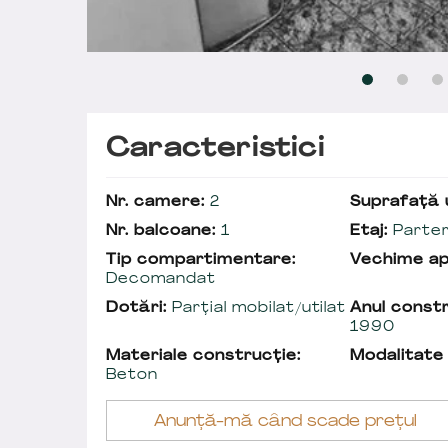
Caracteristici
Nr. camere:
2
Suprafață u
Nr. balcoane:
1
Etaj:
Parter
Tip compartimentare:
Vechime a
Decomandat
Dotări:
Parțial mobilat/utilat
Anul constr
1990
Materiale construcție:
Modalitate
Beton
Anunță-mă când scade prețul