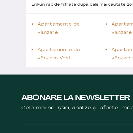
Linkuri rapide filtrate după cele mai căutate z
Apartamente de
Apartam
vânzare
vânzare
Apartamente de
Apartam
vânzare Vest
vânzare
ABONARE LA NEWSLETTER
Cele mai noi știri, analize și oferte imob