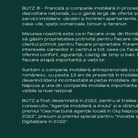
BLITZ ® - Franciză și companie imobiliară în proce
dezvoltare națională, cu o gamă largă de oferte și
servicii imobiliare: vânzări și închirieri apartamente,
case-vile, spații comerciale, birouri și terenuri.
Misiunea noastră este ca în fiecare oraș din Româ
să găsim proprietatea potrivită pentru fiecare cli
clientul potrivit pentru fiecare proprietate. Pune
interesele oamenilor în centrul a tot ceea ce fac
oferind confort, siguranță, câstig de timp și bani, 
fiecare etapă importantă a vieții lor.
Suntem o companie imobiliară antreprenorială cu c
românesc, cu peste 13 ani de prezență în imobilia
devenind liderul incontestabil al pieței imobiliare din
Napoca și una din companiile imobiliare importante 
vizibile la nivel național.
BLITZ a fost desemnată în 2022, pentru al treilea
consecutiv, “Agenția Imobiliară a Anului” și a obținut
premiul “Cea mai bună agenție locală în Cluj Napoca
2022”, precum și premiul special pentru ”Inovație ș
Digitalizare în 2022”.