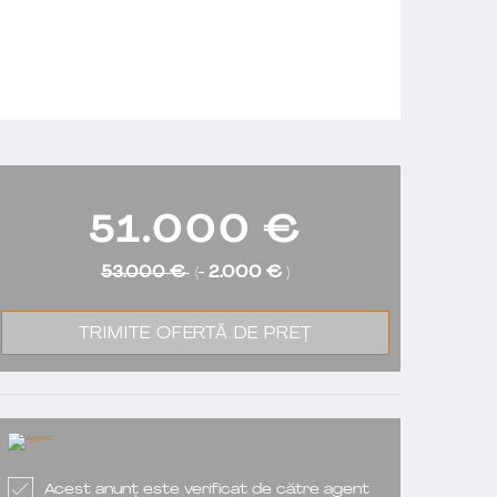
51.000
€
53.000 €
(-
2.000 €
)
TRIMITE OFERTĂ DE PREȚ
Acest anunț este verificat de către agent