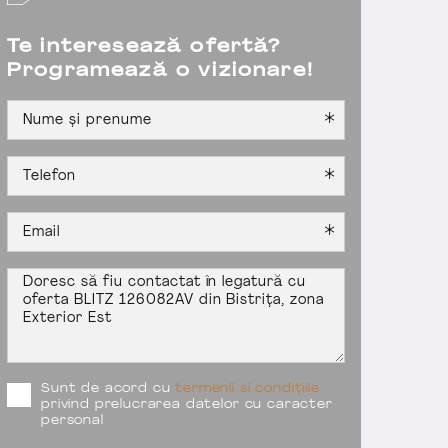
Te interesează ofertă?
Programează o vizionare!
Sunt de acord cu
termenii si condițiile
privind prelucrarea datelor cu caracter
personal