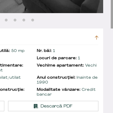
tilă:
50 mp
Nr. băi:
1
Locuri de parcare:
1
timentare:
Vechime apartament:
Vechi
at
lat/utilat
Anul construcției:
Inainte de
1990
onstrucție:
Modalitate vânzare:
Credit
bancar
Descarcă PDF