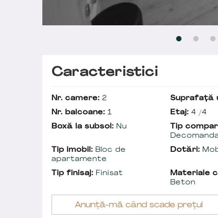
Caracteristici
Nr. camere:
2
Suprafață u
Nr. balcoane:
1
Etaj:
4 /4
Boxă la subsol:
Nu
Tip compar
Decomand
Tip imobil:
Bloc de
Dotări:
Mobi
apartamente
Tip finisaj:
Finisat
Materiale c
Beton
Anunță-mă când scade prețul