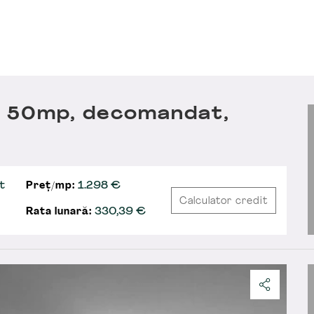
, 50mp, decomandat,
t
Preț/mp:
1.298 €
Calculator credit
Rata lunară:
330,39
€