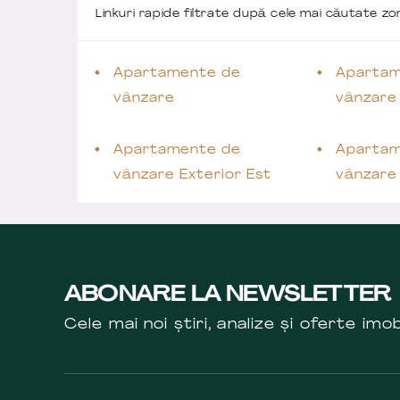
Linkuri rapide filtrate după cele mai căutate z
Apartamente de
Apartam
vânzare
vânzare
Apartamente de
Apartam
vânzare Exterior Est
vânzare 
ABONARE LA NEWSLETTER
Cele mai noi știri, analize și oferte imob