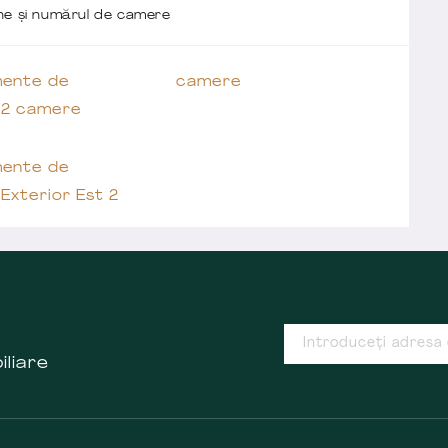
one și numărul de camere
ente de
camere
 2 camere
ente de
Exterior Est 2
iliare