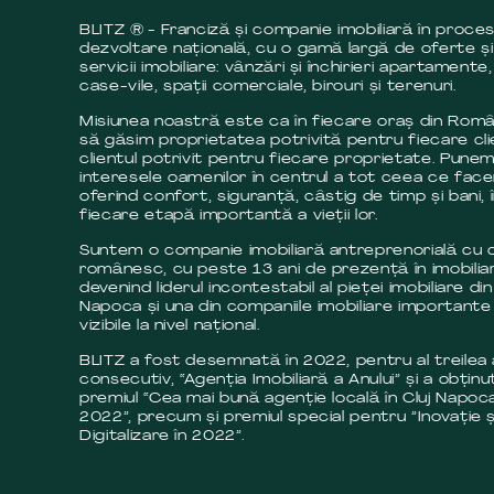
BLITZ ® - Franciză și companie imobiliară în proce
dezvoltare națională, cu o gamă largă de oferte și
servicii imobiliare: vânzări și închirieri apartamente,
case-vile, spații comerciale, birouri și terenuri.
Misiunea noastră este ca în fiecare oraș din Româ
să găsim proprietatea potrivită pentru fiecare cli
clientul potrivit pentru fiecare proprietate. Pune
interesele oamenilor în centrul a tot ceea ce fac
oferind confort, siguranță, câstig de timp și bani, 
fiecare etapă importantă a vieții lor.
Suntem o companie imobiliară antreprenorială cu c
românesc, cu peste 13 ani de prezență în imobilia
devenind liderul incontestabil al pieței imobiliare din
Napoca și una din companiile imobiliare importante 
vizibile la nivel național.
BLITZ a fost desemnată în 2022, pentru al treilea
consecutiv, “Agenția Imobiliară a Anului” și a obținut
premiul “Cea mai bună agenție locală în Cluj Napoca
2022”, precum și premiul special pentru ”Inovație ș
Digitalizare în 2022”.