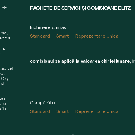
s de
PACHETE DE SERVICII ȘI COMISIOANE BLITZ
Închiriere chiriaș
nia,
Standard
Smart
Reprezentare Unica
ent și
m
em,
în
comisionul se aplică la valoarea chiriei lunare, î
apital
re,
 Cluj-
și
 an
Cumpărător:
 și
 în
Standard
Smart
Reprezentare Unica
i