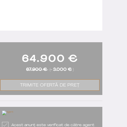
64.900
€
67.900 €
(-
3.000 €
)
TRIMITE OFERTĂ DE PREȚ
Acest anunț este verificat de către agent