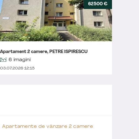
62500 €
Apartament 2 camere, PETRE ISPIRESCU
Apartam
6 imagini
03.07.2026 12:15
10.06.2
Apartamente de vânzare 2 camere