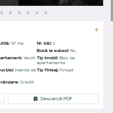
tilă:
57 mp
Nr. băi:
1
Boxă la subsol:
Nu
partament:
Vechi
Tip imobil:
Bloc de
apartamente
ucției:
Inainte de
Tip finisaj:
Finisat
 vânzare:
Credit
Descarcă PDF