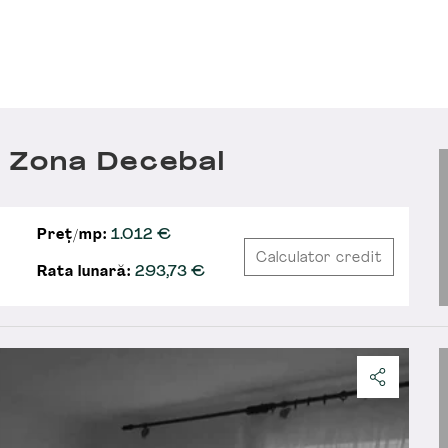
 Zona Decebal
Preț/mp:
1.012 €
Calculator credit
Rata lunară:
293,73
€