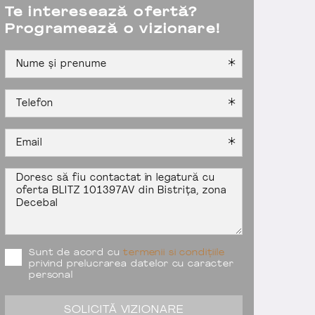
Te interesează ofertă?
Programează o vizionare!
Sunt de acord cu
termenii si condițiile
privind prelucrarea datelor cu caracter
personal
SOLICITĂ VIZIONARE