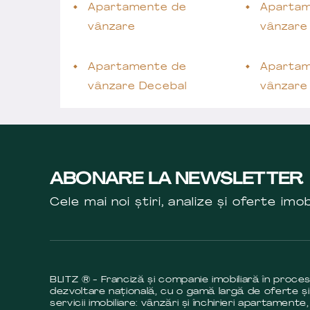
Apartamente de
Apartam
vânzare
vânzare
Apartamente de
Apartam
vânzare Decebal
vânzare
ABONARE LA NEWSLETTER
Cele mai noi știri, analize și oferte imob
BLITZ ® - Franciză și companie imobiliară în proce
dezvoltare națională, cu o gamă largă de oferte și
servicii imobiliare: vânzări și închirieri apartamente,