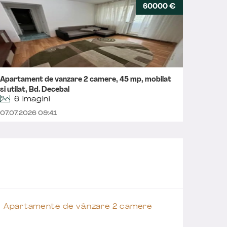
60000 €
Apartament de vanzare 2 camere, 45 mp, mobilat
Aparta
si utilat, Bd. Decebal
6 imagini
04.07.2
07.07.2026 09:41
Apartamente de vânzare 2 camere