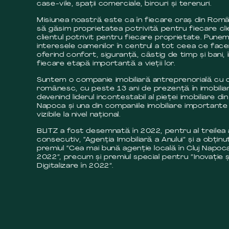
case-vile, spații comerciale, birouri și terenuri.
Misiunea noastră este ca în fiecare oraș din Româ
să găsim proprietatea potrivită pentru fiecare cli
clientul potrivit pentru fiecare proprietate. Pune
interesele oamenilor în centrul a tot ceea ce fac
oferind confort, siguranță, câstig de timp și bani, 
fiecare etapă importantă a vieții lor.
Suntem o companie imobiliară antreprenorială cu c
românesc, cu peste 13 ani de prezență în imobilia
devenind liderul incontestabil al pieței imobiliare din
Napoca și una din companiile imobiliare importante 
vizibile la nivel național.
BLITZ a fost desemnată în 2022, pentru al treilea
consecutiv, “Agenția Imobiliară a Anului” și a obținut
premiul “Cea mai bună agenție locală în Cluj Napoca
2022”, precum și premiul special pentru ”Inovație ș
Digitalizare în 2022”.