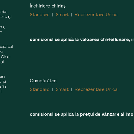
Închiriere chiriaș
nia,
Standard
Smart
Reprezentare Unica
ent și
m
em,
în
comisionul se aplică la valoarea chiriei lunare, î
apital
re,
 Cluj-
și
 an
Cumpărător:
 și
 în
Standard
Smart
Reprezentare Unica
i
comisionul se aplică la preţul de vânzare al imobi