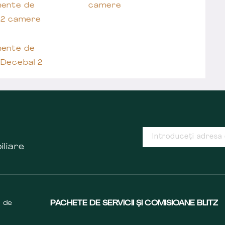
ente de
camere
 2 camere
ente de
 Decebal 2
iliare
s de
PACHETE DE SERVICII ȘI COMISIOANE BLITZ