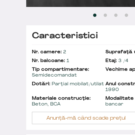
Caracteristici
Nr. camere:
2
Suprafață u
Nr. balcoane:
1
Etaj:
3 /4
Tip compartimentare:
Vechime a
Semidecomandat
Dotări:
Parțial mobilat/utilat
Anul constr
1990
Materiale construcție:
Modalitate
Beton, BCA
bancar
Anunță-mă când scade prețul