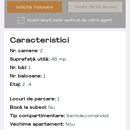
Trimite ofertă de preț
Solicită Vizionare
Acest anunț este verificat de către agent
Caracteristici
Nr. camere:
2
Suprafață utilă:
46 mp
Nr. băi:
1
Nr. balcoane:
1
Etaj:
2 /4
Locuri de parcare:
1
Boxă la subsol:
Nu
Tip compartimentare:
Semidecomandat
Vechime apartament:
Nou