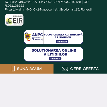
SC Blitz Network SA | Nr. ORC: J2013000210126 | CIF:
RO31138322
P-ța 1 Mai nr. 4-5, Cluj-Napoca | str. Eroilor nr. 13, Florești
SUNĂ ACUM
CERE OFERTĂ
Crafted by
Powered by