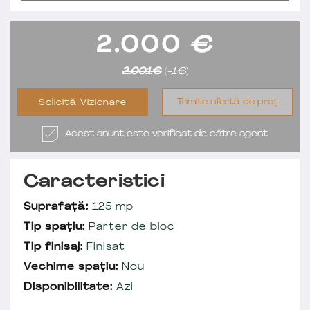
2.000
€
2.001€
(
-1€
)
Trimite ofertă de preț
Solicită Vizionare
Acest anunț este verificat de către agent
Caracteristici
Suprafață:
125 mp
Tip spațiu:
Parter de bloc
Tip finisaj:
Finisat
Vechime spațiu:
Nou
Disponibilitate:
Azi