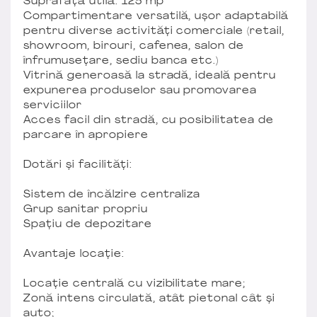
Suprafață utilă: 125 mp
Compartimentare versatilă, ușor adaptabilă
pentru diverse activități comerciale (retail,
showroom, birouri, cafenea, salon de
înfrumusețare, sediu banca etc.)
Vitrină generoasă la stradă, ideală pentru
expunerea produselor sau promovarea
serviciilor
Acces facil din stradă, cu posibilitatea de
parcare în apropiere
Dotări și facilități:
Sistem de încălzire centraliza
Grup sanitar propriu
Spațiu de depozitare
Avantaje locație:
Locație centrală cu vizibilitate mare;
Zonă intens circulată, atât pietonal cât și
auto;