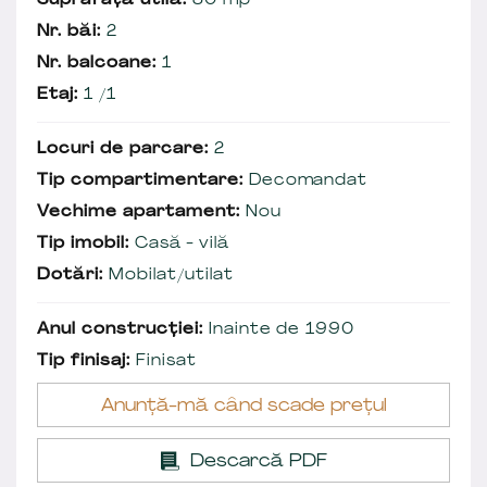
Suprafață utilă:
80 mp
Nr. băi:
2
Nr. balcoane:
1
Etaj:
1 /1
Locuri de parcare:
2
Tip compartimentare:
Decomandat
Vechime apartament:
Nou
Tip imobil:
Casă - vilă
Dotări:
Mobilat/utilat
Anul construcției:
Inainte de 1990
Tip finisaj:
Finisat
Anunță-mă când scade prețul
Descarcă PDF