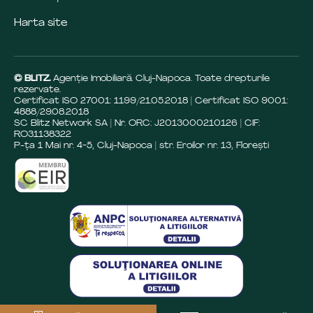
Harta site
© BLITZ.
Agenție Imobiliară Cluj-Napoca. Toate drepturile
rezervate.
Certificat ISO 27001: 1199/21.05.2018 | Certificat ISO 9001:
4888/29.08.2018
SC Blitz Network SA | Nr. ORC: J2013000210126 | CIF:
RO31138322
P-ța 1 Mai nr. 4-5, Cluj-Napoca | str. Eroilor nr. 13, Florești