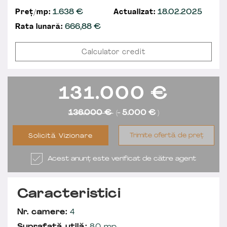
Preț/mp:
1.638 €
Actualizat:
18.02.2025
Rata lunară:
666,88
€
Calculator credit
131.000
€
136.000 €
(-
5.000 €
)
Trimite ofertă de preț
Solicită Vizionare
Acest anunț este verificat de către agent
Caracteristici
Nr. camere:
4