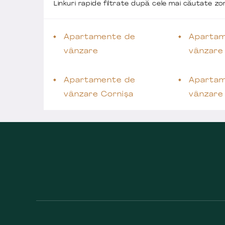
Linkuri rapide filtrate după cele mai căutate z
Apartamente de
Apartam
vânzare
vânzare
Apartamente de
Apartam
vânzare Cornișa
vânzare