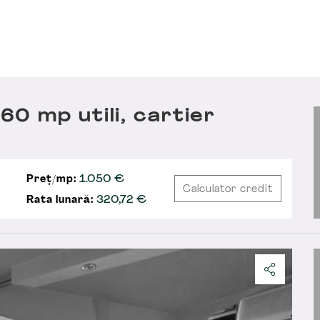
0 mp utili, cartier
Preț/mp:
1.050 €
Calculator credit
Rata lunară:
320,72
€