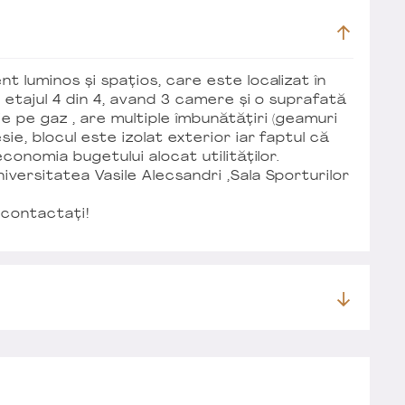
t luminos și spațios, care este localizat în
 etajul 4 din 4, avand 3 camere și o suprafată
 pe gaz , are multiple îmbunătățiri (geamuri
e, blocul este izolat exterior iar faptul că
conomia bugetului alocat utilităților.
versitatea Vasile Alecsandri ,Sala Sporturilor
 contactați!