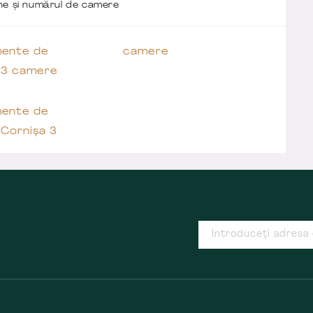
one și numărul de camere
ente de
camere
 3 camere
ente de
 Cornișa 3