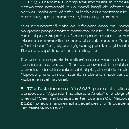
BLITZ ® - Franciză și companie imobiliară în proce
dezvoltare națională, cu o gamă largă de oferte și
servicii imobiliare: vânzări și închirieri apartamente,
case-vile, spații comerciale, birouri și terenuri.
Misiunea noastră este ca în fiecare oraș din Româ
să găsim proprietatea potrivită pentru fiecare cli
clientul potrivit pentru fiecare proprietate. Pune
interesele oamenilor în centrul a tot ceea ce fac
oferind confort, siguranță, câstig de timp și bani, 
fiecare etapă importantă a vieții lor.
Suntem o companie imobiliară antreprenorială cu c
românesc, cu peste 13 ani de prezență în imobilia
devenind liderul incontestabil al pieței imobiliare din
Napoca și una din companiile imobiliare importante 
vizibile la nivel național.
BLITZ a fost desemnată în 2022, pentru al treilea
consecutiv, “Agenția Imobiliară a Anului” și a obținut
premiul “Cea mai bună agenție locală în Cluj Napoca
2022”, precum și premiul special pentru ”Inovație ș
Digitalizare în 2022”.