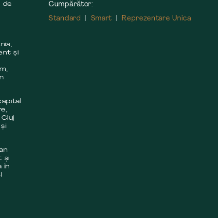
s de
Cumpărător:
Standard
Smart
Reprezentare Unica
nia,
ent și
m
em,
în
apital
re,
 Cluj-
și
 an
 și
 în
i