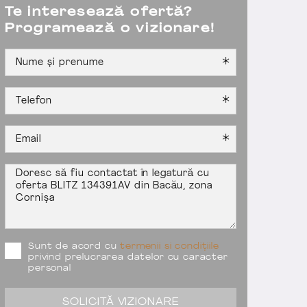
Te interesează ofertă?
Programează o vizionare!
Sunt de acord cu
termenii si condițiile
privind prelucrarea datelor cu caracter
personal
SOLICITĂ VIZIONARE