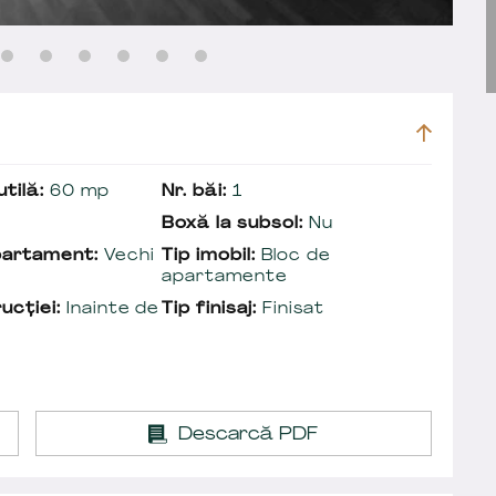
tilă:
60 mp
Nr. băi:
1
Boxă la subsol:
Nu
partament:
Vechi
Tip imobil:
Bloc de
apartamente
ucției:
Inainte de
Tip finisaj:
Finisat
Descarcă PDF