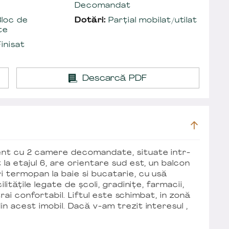
Decomandat
loc de
Dotări:
Parțial mobilat/utilat
te
inisat
Descarcă PDF
ent cu 2 camere decomandate, situate intr-
 la etajul 6, are orientare sud est, un balcon
i termopan la baie si bucatarie, cu usă
ilitățile legate de școli, gradinițe, farmacii,
 trai confortabil. Liftul este schimbat, in zonă
in acest imobil. Dacă v-am trezit interesul ,