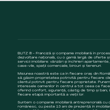
BLITZ ® - Franciză și companie imobiliară în proce
dezvoltare națională, cu o gamă largă de oferte și
servicii imobiliare: vânzări și închirieri apartamente,
case-vile, spații comerciale, birouri și terenuri.
Misiunea noastră este ca în fiecare oraș din Româ
să găsim proprietatea potrivită pentru fiecare cli
clientul potrivit pentru fiecare proprietate. Pune
interesele oamenilor în centrul a tot ceea ce fac
oferind confort, siguranță, câstig de timp și bani, 
fiecare etapă importantă a vieții lor.
Suntem o companie imobiliară antreprenorială cu c
românesc, cu peste 13 ani de prezență în imobilia