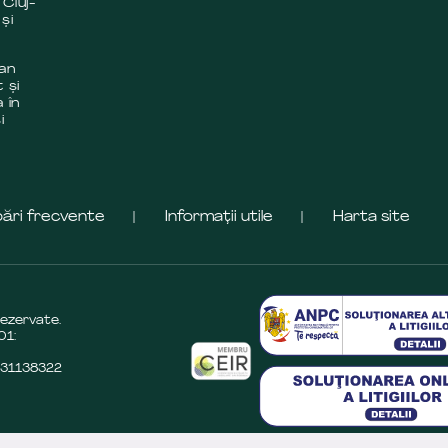
 Cluj-
și
 an
 și
 în
i
bări frecvente
Informații utile
Harta site
rezervate.
01:
O31138322