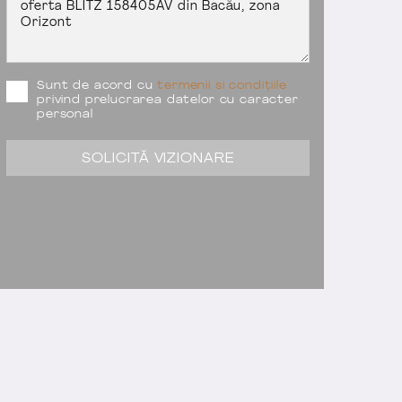
Sunt de acord cu
termenii si condițiile
privind prelucrarea datelor cu caracter
personal
SOLICITĂ VIZIONARE