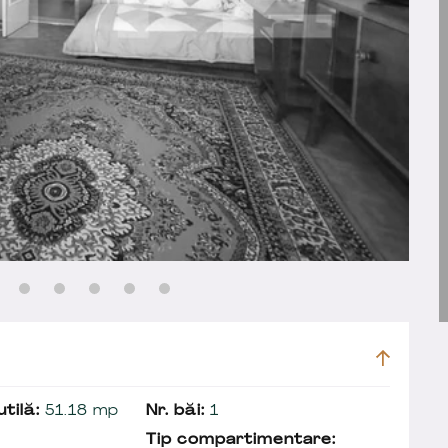
tilă:
51.18 mp
Nr. băi:
1
Tip compartimentare: