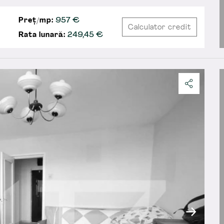
Preț/mp:
957 €
Calculator credit
Rata lunară:
249,45
€