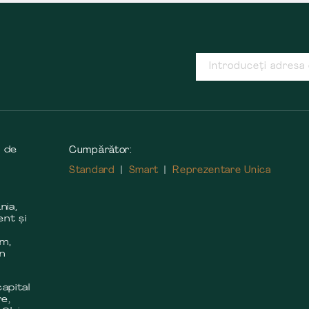
s de
Cumpărător:
Standard
Smart
Reprezentare Unica
nia,
ent și
m
em,
în
apital
re,