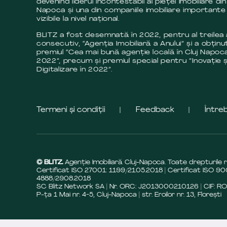
devenind liderul incontestabil al pieței imobiliare din
Napoca și una din companiile imobiliare importante 
vizibile la nivel național.
BLITZ a fost desemnată în 2022, pentru al treilea
consecutiv, “Agenția Imobiliară a Anului” și a obținut
premiul “Cea mai bună agenție locală în Cluj Napoca
2022”, precum și premiul special pentru ”Inovație ș
Digitalizare în 2022”.
Termeni și condiții
Feedback
Între
© BLITZ.
Agenție Imobiliară Cluj-Napoca. Toate drepturile 
Certificat ISO 27001: 1199/21.05.2018 | Certificat ISO 90
4888/29.08.2018
SC Blitz Network SA | Nr. ORC: J2013000210126 | CIF: R
P-ța 1 Mai nr. 4-5, Cluj-Napoca | str. Eroilor nr. 13, Florești