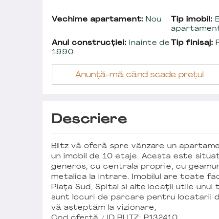
Vechime apartament:
Nou
Tip imobil:
B
apartamen
Anul construcției:
Inainte de
Tip finisaj:
F
1990
Anunță-mă când scade prețul
Descriere
Blitz vă oferă spre vânzare un apartam
un imobil de 10 etaje. Acesta este situat
generos, cu centrala proprie, cu geamur
metalica la intrare. Imobilul are toate fac
Piața Sud, Spital si alte locații utile unui
sunt locuri de parcare pentru locatarii d
vă așteptăm la vizionare,
Cod ofertă / ID BLITZ: P132410