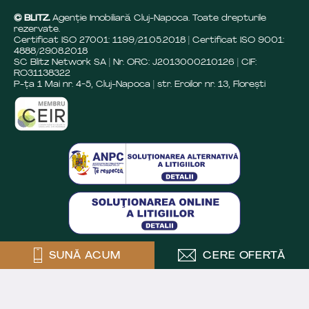
© BLITZ.
Agenție Imobiliară Cluj-Napoca. Toate drepturile
rezervate.
Certificat ISO 27001: 1199/21.05.2018 | Certificat ISO 9001:
4888/29.08.2018
SC Blitz Network SA | Nr. ORC: J2013000210126 | CIF:
RO31138322
P-ța 1 Mai nr. 4-5, Cluj-Napoca | str. Eroilor nr. 13, Florești
SUNĂ ACUM
CERE OFERTĂ
Crafted by