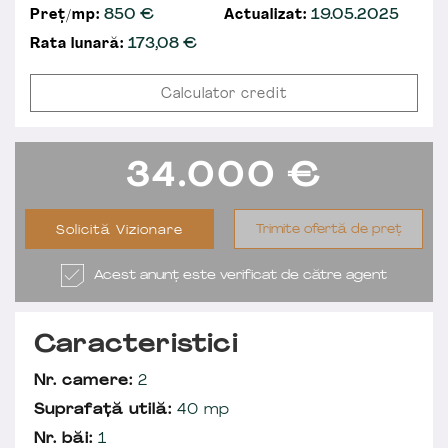
Preț/mp:
850 €
Actualizat:
19.05.2025
Rata lunară:
173,08
€
Calculator credit
34.000
€
Trimite ofertă de preț
Solicită Vizionare
Acest anunț este verificat de către agent
Caracteristici
Nr. camere:
2
Suprafață utilă:
40 mp
Nr. băi:
1