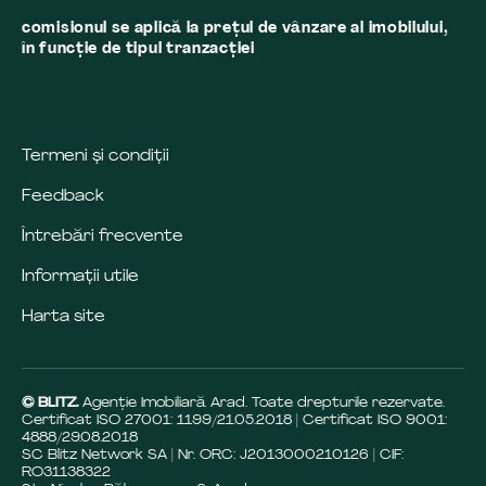
comisionul se aplică la preţul de vânzare al imobilului,
în funcţie de tipul tranzacţiei
Termeni și condiții
Feedback
Întrebări frecvente
Informații utile
Harta site
© BLITZ.
Agenție Imobiliară Arad. Toate drepturile rezervate.
Certificat ISO 27001: 1199/21.05.2018 | Certificat ISO 9001:
4888/29.08.2018
SC Blitz Network SA | Nr. ORC: J2013000210126 | CIF:
RO31138322