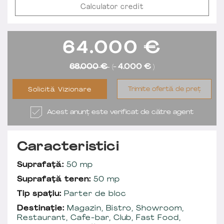
Calculator credit
64.000
€
68.000 €
(-
4.000 €
)
Trimite ofertă de preț
Solicită Vizionare
Acest anunț este verificat de către agent
Caracteristici
Suprafață:
50 mp
Suprafață teren:
50 mp
Tip spațiu:
Parter de bloc
Destinație:
Magazin, Bistro, Showroom,
Restaurant, Cafe-bar, Club, Fast Food,