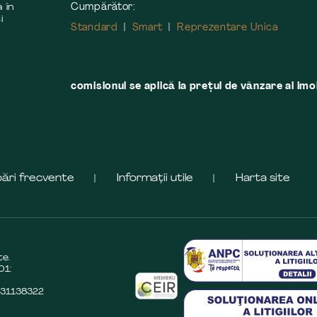
Cumpărător:
 în
i
Standard
Smart
Reprezentare Unica
comisionul se aplică la preţul de vânzare al imobi
bări frecvente
Informații utile
Harta site
te.
01:
O31138322