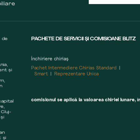
iliare
s de
PACHETE DE SERVICII ȘI COMISIOANE BLITZ
Închiriere chiriaș
nia,
Pachet Intermediere Chirias Standard
ent și
Smart
Reprezentare Unica
m
em,
în
comisionul se aplică la valoarea chiriei lunare, î
apital
re,
 Cluj-
și
 an
 și