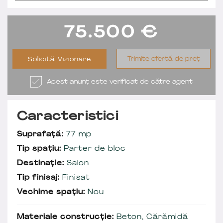
75.500
€
Trimite ofertă de preț
Solicită Vizionare
Acest anunț este verificat de către agent
Caracteristici
Suprafață:
77 mp
Tip spațiu:
Parter de bloc
Destinație:
Salon
Tip finisaj:
Finisat
Vechime spațiu:
Nou
Materiale construcție:
Beton, Cărămidă