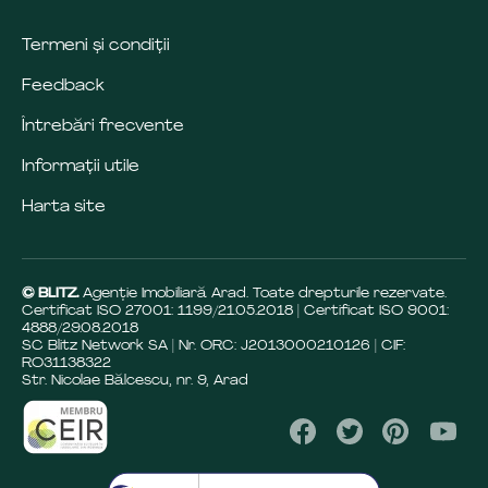
Termeni și condiții
Feedback
Întrebări frecvente
Informații utile
Harta site
© BLITZ.
Agenție Imobiliară Arad. Toate drepturile rezervate.
Certificat ISO 27001: 1199/21.05.2018 | Certificat ISO 9001:
4888/29.08.2018
SC Blitz Network SA | Nr. ORC: J2013000210126 | CIF:
RO31138322
Str. Nicolae Bălcescu, nr. 9, Arad