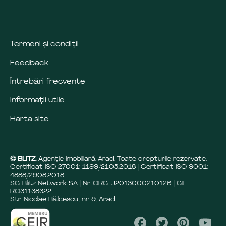
Termeni și condiții
Feedback
Întrebări frecvente
Informații utile
Harta site
© BLITZ.
Agenție Imobiliară Arad. Toate drepturile rezervate.
Certificat ISO 27001: 1199/21.05.2018 | Certificat ISO 9001:
4888/29.08.2018
SC Blitz Network SA | Nr. ORC: J2013000210126 | CIF:
RO31138322
Str. Nicolae Bălcescu, nr. 9, Arad