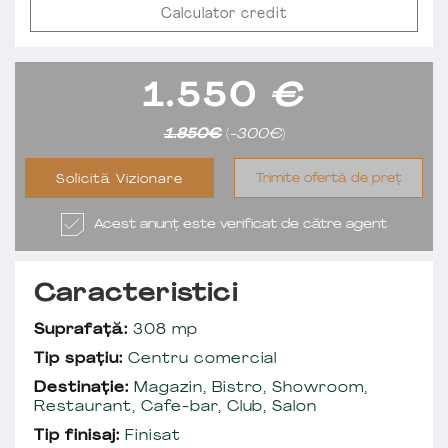
Calculator credit
1.550
€
1.850€
(
-300€
)
Trimite ofertă de preț
Solicită Vizionare
Acest anunț este verificat de către agent
Caracteristici
Suprafață:
308 mp
Tip spațiu:
Centru comercial
Destinație:
Magazin, Bistro, Showroom,
Restaurant, Cafe-bar, Club, Salon
Tip finisaj:
Finisat