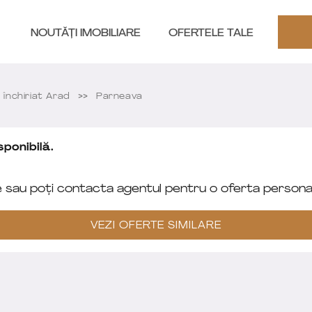
NOUTĂȚI IMOBILIARE
OFERTELE TALE
 închiriat Arad
Parneava
ponibilă.
e sau poți contacta agentul pentru o oferta personal
VEZI OFERTE SIMILARE