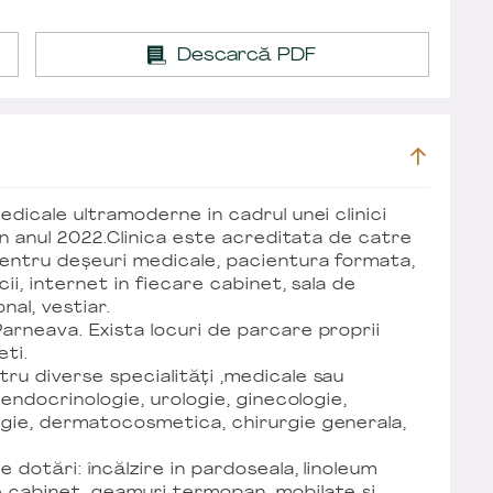
Descarcă PDF
edicale ultramoderne in cadrul unei clinici
 in anul 2022.Clinica este acreditata de catre
 pentru deșeuri medicale, pacientura formata,
cii, internet in fiecare cabinet, sala de
nal, vestiar.
Parneava. Exista locuri de parcare proprii
eti.
tru diverse specialități ,medicale sau
, endocrinologie, urologie, ginecologie,
ogie, dermatocosmetica, chirurgie generala,
e dotări: încălzire in pardoseala, linoleum