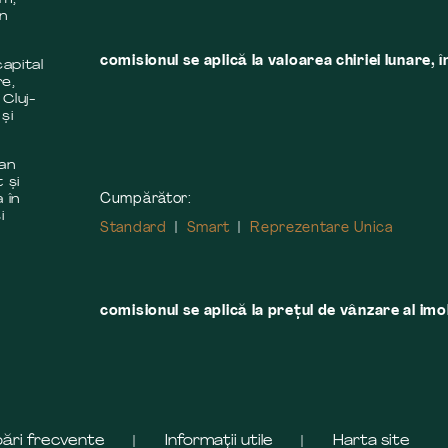
în
comisionul se aplică la valoarea chiriei lunare, î
apital
re,
 Cluj-
și
 an
 și
Cumpărător:
 în
i
Standard
Smart
Reprezentare Unica
comisionul se aplică la preţul de vânzare al imobi
bări frecvente
Informații utile
Harta site