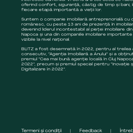
oferind confort, siguranță, câstig de timp și bani, 
fiecare etapă importantă a vieții lor.
Suntem o companie imobiliară antreprenorială cu c
românesc, cu peste 13 ani de prezență în imobilia
devenind liderul incontestabil al pieței imobiliare din
Napoca și una din companiile imobiliare importante 
vizibile la nivel național.
BLITZ a fost desemnată în 2022, pentru al treilea
consecutiv, “Agenția Imobiliară a Anului” și a obținut
premiul “Cea mai bună agenție locală în Cluj Napoca
2022”, precum și premiul special pentru ”Inovație ș
Digitalizare în 2022”.
Termeni și condiții
Feedback
Între