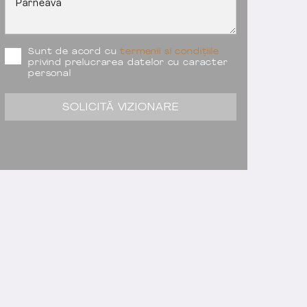
Sunt de acord cu
termenii si condițiile
privind prelucrarea datelor cu caracter
personal
SOLICITĂ VIZIONARE