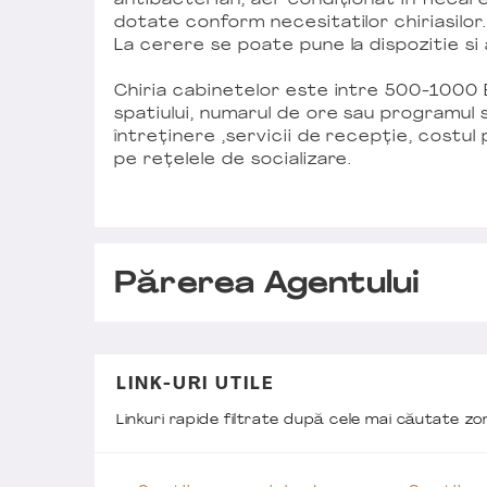
antibacterian, aer condiționat in fiecar
dotate conform necesitatilor chiriasilor
La cerere se poate pune la dispozitie si
Chiria cabinetelor este intre 500-1000 
spatiului, numarul de ore sau programul st
întreținere ,servicii de recepție, costu
pe rețelele de socializare.
Părerea Agentului
LINK-URI UTILE
Linkuri rapide filtrate după cele mai căutate z