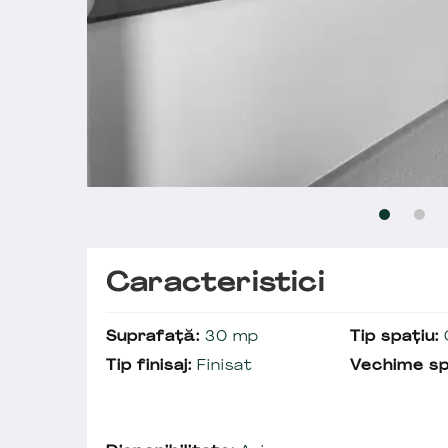
Caracteristici
Suprafață:
30 mp
Tip spațiu:
C
Tip finisaj:
Finisat
Vechime sp