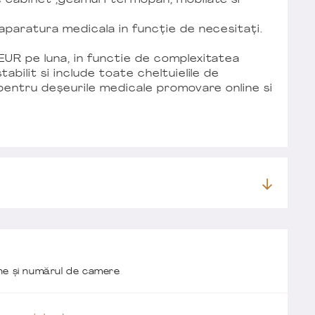
e cabinet ,geamuri termopan, mobilate si
.
 aparatura medicala in funcție de necesitați.
EUR pe luna, in functie de complexitatea
abilit si include toate cheltuielile de
l pentru deșeurile medicale promovare online si
one și numărul de camere