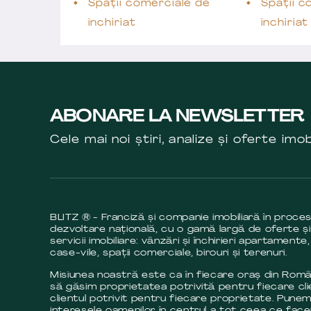
Spații comerciale de
Spații c
închiriat
închiria
ABONARE LA NEWSLETTER
Cele mai noi știri, analize și oferte imob
BLITZ ® - Franciză și companie imobiliară în proce
dezvoltare națională, cu o gamă largă de oferte și
servicii imobiliare: vânzări și închirieri apartamente,
case-vile, spații comerciale, birouri și terenuri.
Misiunea noastră este ca în fiecare oraș din Româ
să găsim proprietatea potrivită pentru fiecare cli
clientul potrivit pentru fiecare proprietate. Pune
interesele oamenilor în centrul a tot ceea ce fac