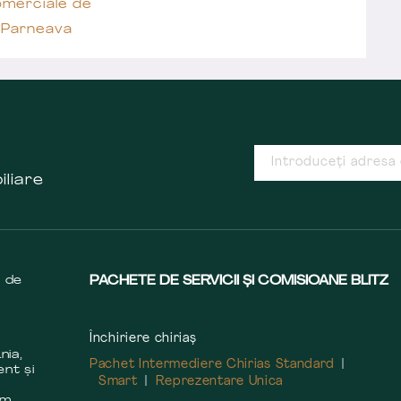
omerciale de
t Parneava
iliare
s de
PACHETE DE SERVICII ȘI COMISIOANE BLITZ
Închiriere chiriaș
nia,
Pachet Intermediere Chirias Standard
ent și
Smart
Reprezentare Unica
m
em,