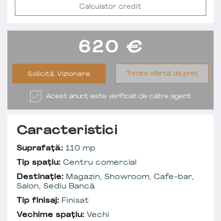
Calculator credit
620
€
Trimite ofertă de preț
Solicită Vizionare
Acest anunț este verificat de către agent
Caracteristici
Suprafață:
110 mp
Tip spațiu:
Centru comercial
Destinație:
Magazin, Showroom, Cafe-bar,
Salon, Sediu Bancă
Tip finisaj:
Finisat
Vechime spațiu:
Vechi