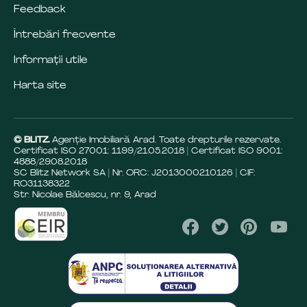
Feedback
Întrebări frecvente
Informații utile
Harta site
© BLITZ.
Agenție Imobiliară Arad. Toate drepturile rezervate.
Certificat ISO 27001: 1199/21.05.2018 | Certificat ISO 9001:
4888/29.08.2018
SC Blitz Network SA | Nr. ORC: J2013000210126 | CIF:
RO31138322
Str. Nicolae Bălcescu, nr. 9, Arad