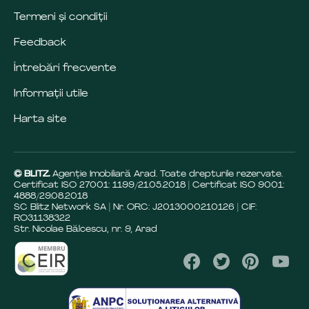
Termeni și condiții
Feedback
Întrebări frecvente
Informații utile
Harta site
© BLITZ.
Agenție Imobiliară Arad. Toate drepturile rezervate.
Certificat ISO 27001: 1199/21.05.2018 | Certificat ISO 9001:
4888/29.08.2018
SC Blitz Network SA | Nr. ORC: J2013000210126 | CIF:
RO31138322
Str. Nicolae Bălcescu, nr. 9, Arad