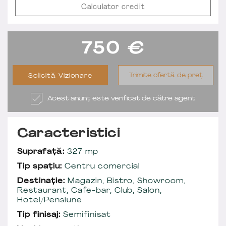
Calculator credit
750
€
Trimite ofertă de preț
Solicită Vizionare
Acest anunț este verificat de către agent
Caracteristici
Suprafață:
327 mp
Tip spațiu:
Centru comercial
Destinație:
Magazin, Bistro, Showroom,
Restaurant, Cafe-bar, Club, Salon,
Hotel/Pensiune
Tip finisaj:
Semifinisat