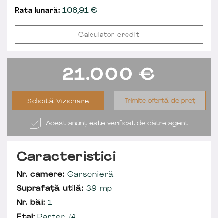
Rata lunară:
106,91
€
Calculator credit
21.000
€
Trimite ofertă de preț
Solicită Vizionare
Acest anunț este verificat de către agent
Caracteristici
Nr. camere:
Garsonieră
Suprafață utilă:
39 mp
Nr. băi:
1
Etaj:
Parter /4