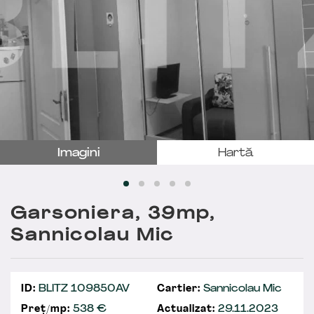
Imagini
Hartă
Garsoniera, 39mp,
Sannicolau Mic
ID:
BLITZ 109850AV
Cartier:
Sannicolau Mic
Preț/mp:
538 €
Actualizat:
29.11.2023