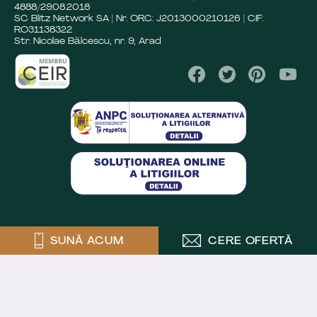
4888/29.08.2018
SC Blitz Network SA | Nr. ORC: J2013000210126 | CIF:
RO31138322
Str. Nicolae Bălcescu, nr. 9, Arad
SUNĂ ACUM
CERE OFERTĂ
Crafted by
Powered by