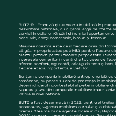
BLITZ ® - Franciză și companie imobiliară în proce
dezvoltare națională, cu o gamă largă de oferte și
servicii imobiliare: vânzări și închirieri apartamente,
case-vile, spații comerciale, birouri și terenuri.
Misiunea noastră este ca în fiecare oraș din Româ
să găsim proprietatea potrivită pentru fiecare cli
clientul potrivit pentru fiecare proprietate. Pune
interesele oamenilor în centrul a tot ceea ce fac
oferind confort, siguranță, câstig de timp și bani, 
fiecare etapă importantă a vieții lor.
Suntem o companie imobiliară antreprenorială cu c
românesc, cu peste 13 ani de prezență în imobilia
devenind liderul incontestabil al pieței imobiliare din
Napoca și una din companiile imobiliare importante 
vizibile la nivel național.
BLITZ a fost desemnată în 2022, pentru al treilea
consecutiv, “Agenția Imobiliară a Anului” și a obținut
premiul “Cea mai bună agenție locală în Cluj Napoca
2022”, precum și premiul special pentru ”Inovație ș