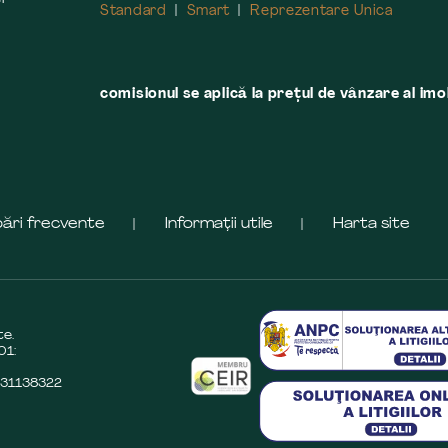
Standard
Smart
Reprezentare Unica
comisionul se aplică la preţul de vânzare al imobi
bări frecvente
Informații utile
Harta site
te.
01:
O31138322