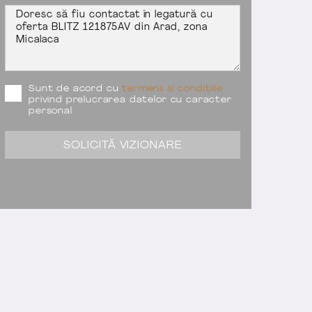
Sunt de acord cu
termenii si condițiile
privind prelucrarea datelor cu caracter
personal
SOLICITĂ VIZIONARE