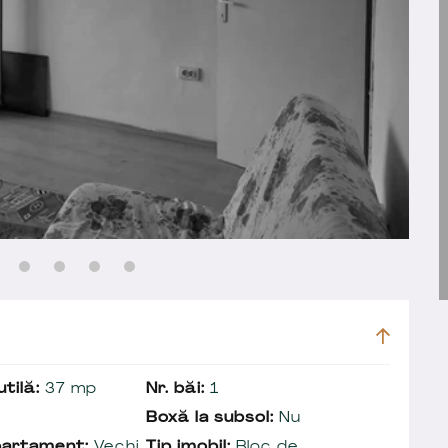
tilă:
37 mp
Nr. băi:
1
Boxă la subsol:
Nu
partament:
Vechi
Tip imobil:
Bloc de