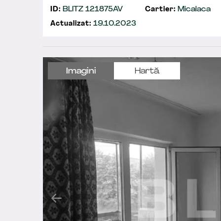
ID:
BLITZ 121875AV
Cartier:
Micalaca
Actualizat:
19.10.2023
Imagini
Hartă