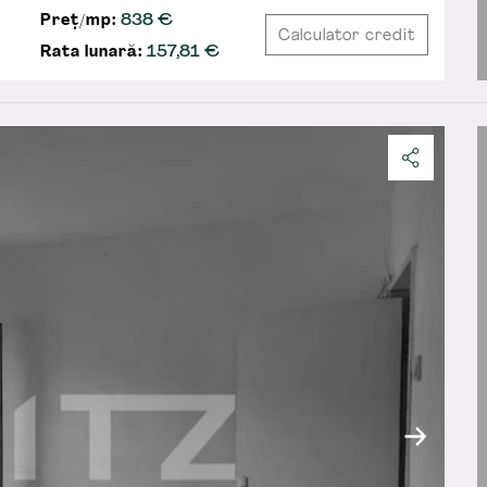
Preț/mp:
838 €
Calculator credit
Rata lunară:
157,81
€