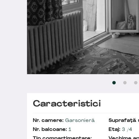
Caracteristici
Nr. camere:
Garsonieră
Suprafață u
Nr. balcoane:
1
Etaj:
3 /4
Tip compartimentare:
Vechime a