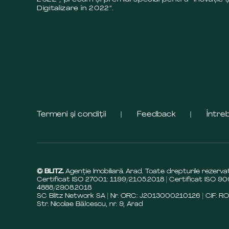
Digitalizare în 2022”.
Termeni și condiții
Feedback
Între
© BLITZ.
Agenție Imobiliară Arad. Toate drepturile rezerva
Certificat ISO 27001: 1199/21.05.2018 | Certificat ISO 90
4888/29.08.2018
SC Blitz Network SA | Nr. ORC: J2013000210126 | CIF: R
Str. Nicolae Bălcescu, nr. 9, Arad