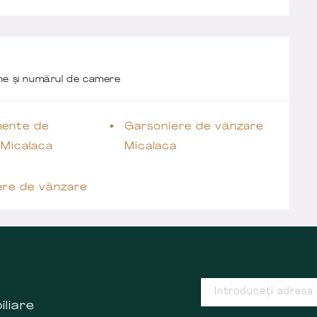
one și numărul de camere
ente de
Garsoniere de vânzare
 Micalaca
Micalaca
ere de vânzare
iliare