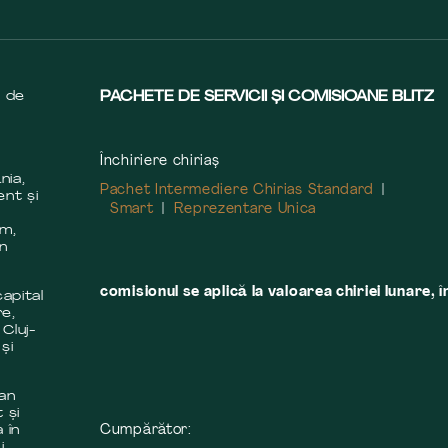
s de
PACHETE DE SERVICII ȘI COMISIOANE BLITZ
Închiriere chiriaș
nia,
Pachet Intermediere Chirias Standard
ent și
Smart
Reprezentare Unica
m
em,
în
comisionul se aplică la valoarea chiriei lunare, î
apital
re,
 Cluj-
și
 an
 și
Cumpărător:
 în
i