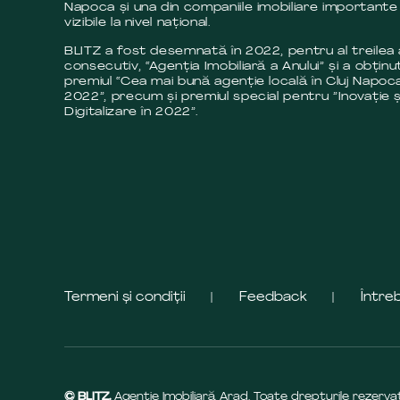
Napoca și una din companiile imobiliare importante 
vizibile la nivel național.
BLITZ a fost desemnată în 2022, pentru al treilea
consecutiv, “Agenția Imobiliară a Anului” și a obținut
premiul “Cea mai bună agenție locală în Cluj Napoca
2022”, precum și premiul special pentru ”Inovație ș
Digitalizare în 2022”.
Termeni și condiții
Feedback
Între
© BLITZ.
Agenție Imobiliară Arad. Toate drepturile rezerva