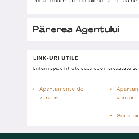
Pentru mai multe detalii nu ezitati sa ne
Părerea Agentului
LINK-URI UTILE
Linkuri rapide filtrate după cele mai căutate z
Apartamente de
Apartam
vânzare
vânzare
Garsoni