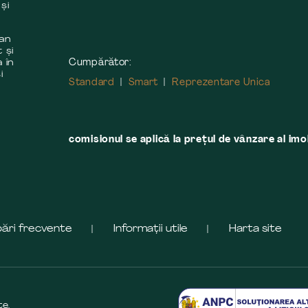
și
 an
 și
Cumpărător:
 în
i
Standard
Smart
Reprezentare Unica
comisionul se aplică la preţul de vânzare al imobi
bări frecvente
Informații utile
Harta site
te.