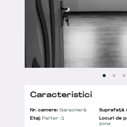
Caracteristici
Nr. camere:
Garsonieră
Suprafață u
Etaj:
Parter /1
Locuri de p
zona