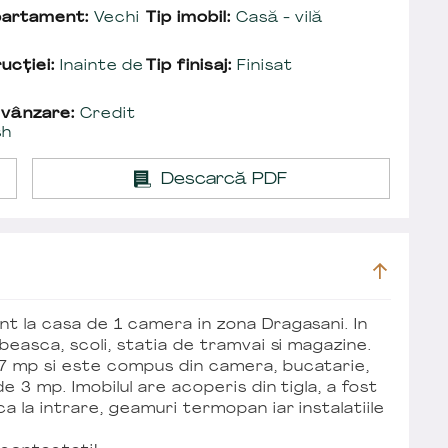
partament:
Vechi
Tip imobil:
Casă - vilă
ucției:
Inainte de
Tip finisaj:
Finisat
 vânzare:
Credit
sh
Descarcă PDF
t la casa de 1 camera in zona Dragasani. In
rbeasca, scoli, statia de tramvai si magazine.
37 mp si este compus din camera, bucatarie,
e 3 mp. Imobilul are acoperis din tigla, a fost
a la intrare, geamuri termopan iar instalatiile