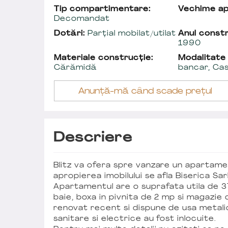
Tip compartimentare:
Vechime a
Decomandat
Dotări:
Parțial mobilat/utilat
Anul constr
1990
Materiale construcție:
Modalitate
Cărămidă
bancar, Ca
Anunță-mă când scade prețul
Descriere
Blitz va ofera spre vanzare un apartamen
apropierea imobilului se afla Biserica Sa
Apartamentul are o suprafata utila de 
baie, boxa in pivnita de 2 mp si magazie d
renovat recent si dispune de usa metalic
sanitare si electrice au fost inlocuite.