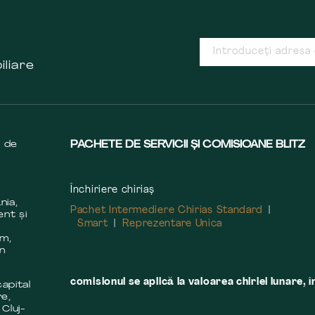
iliare
s de
PACHETE DE SERVICII ȘI COMISIOANE BLITZ
Închiriere chiriaș
nia,
Pachet Intermediere Chirias Standard
ent și
Smart
Reprezentare Unica
m
em,
în
comisionul se aplică la valoarea chiriei lunare, î
apital
re,
 Cluj-