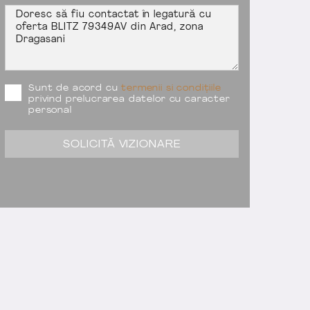
Sunt de acord cu
termenii si condițiile
privind prelucrarea datelor cu caracter
personal
SOLICITĂ VIZIONARE