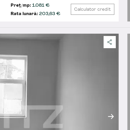
Preț/mp:
1.081 €
Calculator credit
Rata lunară:
203,63
€