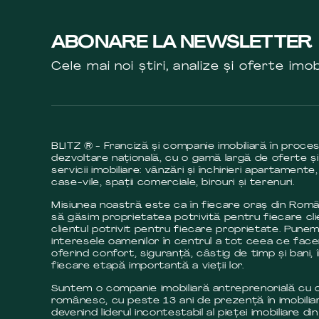
ABONARE LA NEWSLETTER
Cele mai noi știri, analize și oferte imob
BLITZ ® - Franciză și companie imobiliară în proce
dezvoltare națională, cu o gamă largă de oferte și
servicii imobiliare: vânzări și închirieri apartamente,
case-vile, spații comerciale, birouri și terenuri.
Misiunea noastră este ca în fiecare oraș din Româ
să găsim proprietatea potrivită pentru fiecare cli
clientul potrivit pentru fiecare proprietate. Pune
interesele oamenilor în centrul a tot ceea ce fac
oferind confort, siguranță, câstig de timp și bani, 
fiecare etapă importantă a vieții lor.
Suntem o companie imobiliară antreprenorială cu c
românesc, cu peste 13 ani de prezență în imobilia
devenind liderul incontestabil al pieței imobiliare din