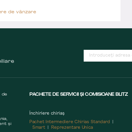
ere de vânzare
iliare
s de
PACHETE DE SERVICII ȘI COMISIOANE BLITZ
Închiriere chiriaș
nia,
Pachet Intermediere Chirias Standard
ent și
Smart
Reprezentare Unica
m