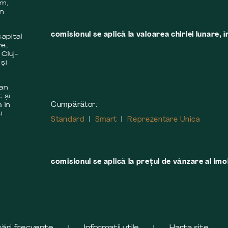
em,
în
comisionul se aplică la valoarea chiriei lunare, î
apital
re,
 Cluj-
și
 an
 și
Cumpărător:
 în
i
Standard
Smart
Reprezentare Unica
comisionul se aplică la preţul de vânzare al imobi