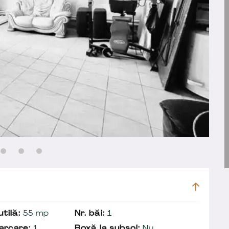
tilă:
55 mp
Nr. băi:
1
arcare:
1
Boxă la subsol:
Nu