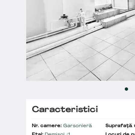
Caracteristici
Nr. camere:
Garsonieră
Suprafață u
Etaj:
Demisol /1
Locuri de p