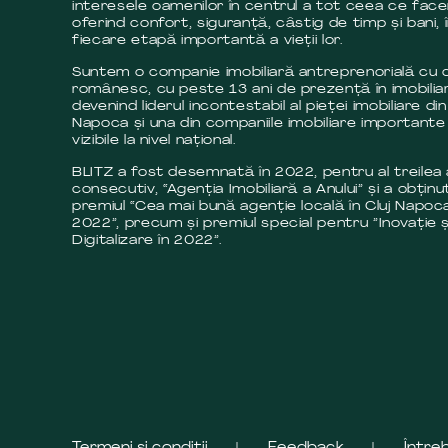
interesele oamenilor în centrul a tot ceea ce fac
oferind confort, siguranță, câstig de timp și bani, 
fiecare etapă importantă a vieții lor.
Suntem o companie imobiliară antreprenorială cu c
românesc, cu peste 13 ani de prezență în imobilia
devenind liderul incontestabil al pieței imobiliare din
Napoca și una din companiile imobiliare importante 
vizibile la nivel național.
BLITZ a fost desemnată în 2022, pentru al treilea
consecutiv, “Agenția Imobiliară a Anului” și a obținut
premiul “Cea mai bună agenție locală în Cluj Napoca
2022”, precum și premiul special pentru ”Inovație ș
Digitalizare în 2022”.