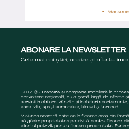
Garsoni
ABONARE LA NEWSLETTER
Cele mai noi știri, analize și oferte imob
BLITZ ® - Franciză și companie imobiliară în proce
dezvoltare națională, cu o gamă largă de oferte și
servicii imobiliare: vânzări și închirieri apartamente,
case-vile, spații comerciale, birouri și terenuri.
Misiunea noastră este ca în fiecare oraș din Româ
să găsim proprietatea potrivită pentru fiecare cli
clientul potrivit pentru fiecare proprietate. Pune