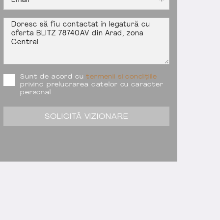
Sunt de acord cu
termenii si condițiile
privind prelucrarea datelor cu caracter
personal
SOLICITĂ VIZIONARE