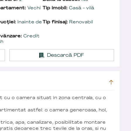
partament:
Vechi
Tip imobil:
Casă - vilă
ucției:
Inainte de
Tip finisaj:
Renovabil
 vânzare:
Credit
sh
Descarcă PDF
t cu o camera situat in zona centrala, cu o
artimentat astfel: o camera generoasa, hol,
ctrica, apa, canalizare, posibilitate montare
atis deoarece trec tevile de la oras, si nu