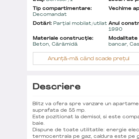
Tip compartimentare:
Vechime a
Decomandat
Dotări:
Parțial mobilat/utilat
Anul constr
1990
Materiale construcție:
Modalitate
Beton, Cărămidă
bancar, Ca
Anunță-mă când scade prețul
Descriere
Blitz va ofera spre vanzare un apartame
suprafata de 55 mp.
Este pozitionat la demisol, si este comp
baie.
Dispune de toate utilitatile: energie ele
termocentrala pe gaz, caldura este pe gr