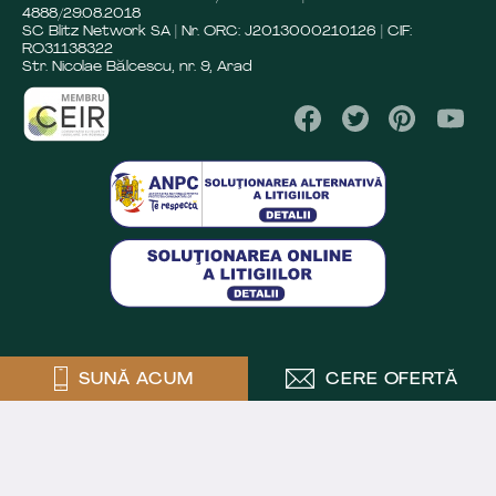
4888/29.08.2018
SC Blitz Network SA | Nr. ORC: J2013000210126 | CIF:
RO31138322
Str. Nicolae Bălcescu, nr. 9, Arad
SUNĂ ACUM
CERE OFERTĂ
Crafted by
Powered by