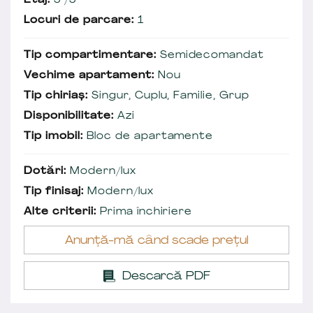
Etaj:
5 /5
Locuri de parcare:
1
Tip compartimentare:
Semidecomandat
Vechime apartament:
Nou
Tip chiriaș:
Singur, Cuplu, Familie, Grup
Disponibilitate:
Azi
Tip imobil:
Bloc de apartamente
Dotări:
Modern/lux
Tip finisaj:
Modern/lux
Alte criterii:
Prima închiriere
Anunță-mă când scade prețul
Descarcă PDF