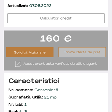
Actualizat:
07.06.2022
Calculator credit
160
€
Trimite ofertă de preț
Solicită Vizionare
Acest anunț este verificat de către agent
Caracteristici
Nr. camere:
Garsonieră
Suprafață utilă:
21 mp
Nr. băi:
1