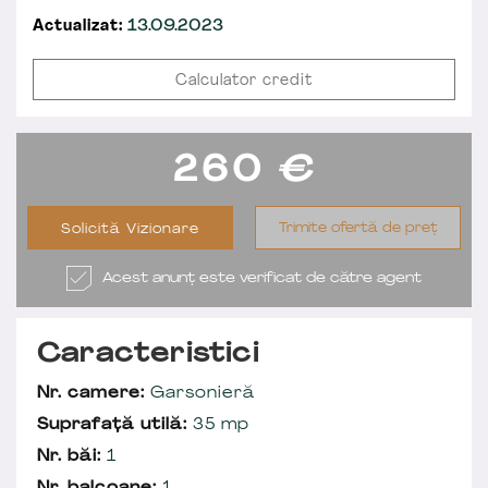
Actualizat:
13.09.2023
Calculator credit
260
€
Trimite ofertă de preț
Solicită Vizionare
Acest anunț este verificat de către agent
Caracteristici
Nr. camere:
Garsonieră
Suprafață utilă:
35 mp
Nr. băi:
1