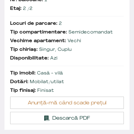
Nr. balcoane:
1
Etaj:
2 /2
Locuri de parcare:
2
Tip compartimentare:
Semidecomandat
Vechime apartament:
Vechi
Tip chiriaș:
Singur, Cuplu
Disponibilitate:
Azi
Tip imobil:
Casă - vilă
Dotări:
Mobilat/utilat
Tip finisaj:
Finisat
Anunță-mă când scade prețul
Descarcă PDF