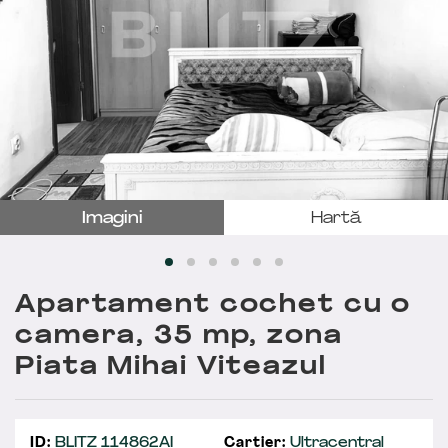
Imagini
Hartă
Apartament cochet cu o
camera, 35 mp, zona
Piata Mihai Viteazul
ID:
BLITZ 114862AI
Cartier:
Ultracentral