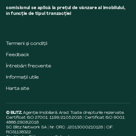
comisionul se aplică la preţul de vânzare al imobilului,
în funcţie de tipul tranzacţiei
Termeni și condiții
Feedback
Întrebări frecvente
Informații utile
Harta site
© BLITZ.
Agenție Imobiliară Arad. Toate drepturile rezervate.
Certificat ISO 27001: 1199/21.05.2018 | Certificat ISO 9001:
4888/29.08.2018
SC Blitz Network SA | Nr. ORC: J2013000210126 | CIF:
RO31138322