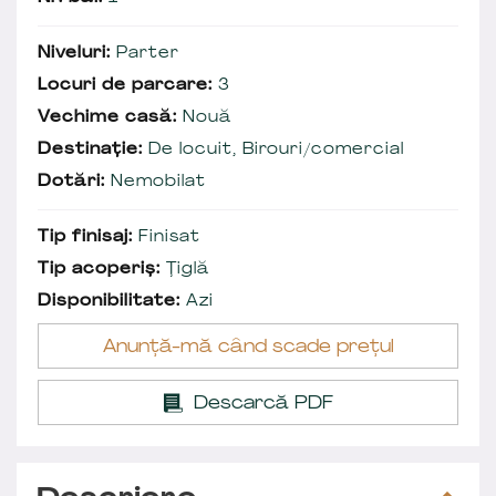
Niveluri:
Parter
Locuri de parcare:
3
Vechime casă:
Nouă
Destinație:
De locuit, Birouri/comercial
Dotări:
Nemobilat
Tip finisaj:
Finisat
Tip acoperiș:
Țiglă
Disponibilitate:
Azi
Anunță-mă când scade prețul
Descarcă PDF