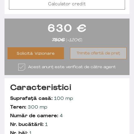
Calculator credit
630
€
750€
(
-120€
)
Trimite ofertă de preț
Solicită Vizionare
Acest anunț este verificat de către agent
Caracteristici
Suprafață casă:
100 mp
Teren:
300 mp
Număr de camere:
4
Nr. bucătării:
1
Nr. băi:
1