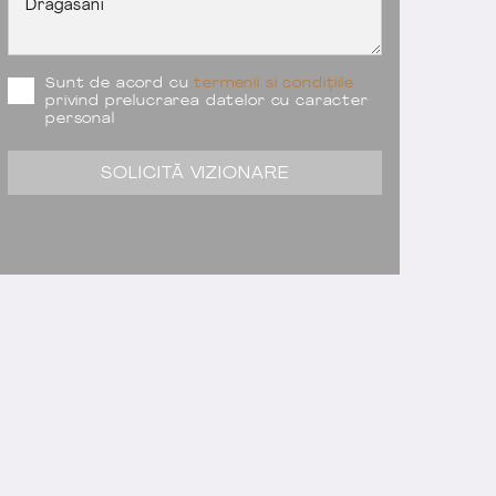
Sunt de acord cu
termenii si condițiile
privind prelucrarea datelor cu caracter
personal
SOLICITĂ VIZIONARE