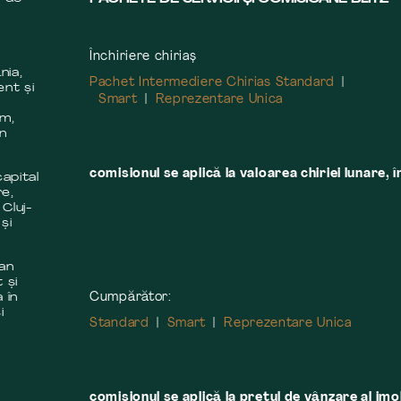
Închiriere chiriaș
nia,
Pachet Intermediere Chirias Standard
ent și
Smart
Reprezentare Unica
m
em,
în
comisionul se aplică la valoarea chiriei lunare, î
apital
re,
 Cluj-
și
 an
 și
Cumpărător:
 în
i
Standard
Smart
Reprezentare Unica
comisionul se aplică la preţul de vânzare al imobi