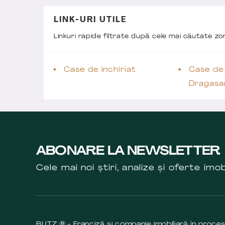
LINK-URI UTILE
Linkuri rapide filtrate după cele mai căutate z
Case de închiriat
Case de 
Dragasa
ABONARE LA NEWSLETTER
Cele mai noi știri, analize și oferte imob
BLITZ ® - Franciză și companie imobiliară în proce