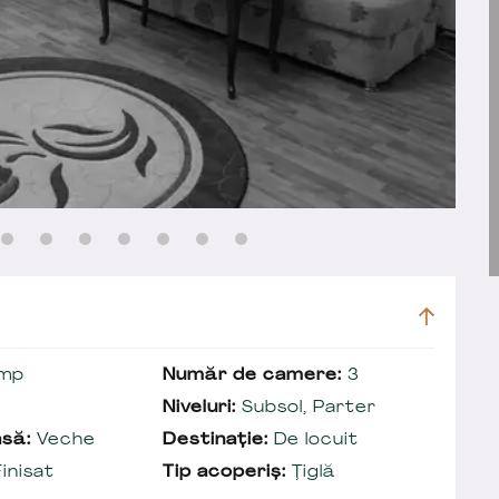
mp
Număr de camere:
3
Niveluri:
Subsol, Parter
să:
Veche
Destinație:
De locuit
inisat
Tip acoperiș:
Țiglă