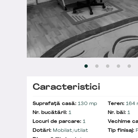
Caracteristici
Suprafață casă:
130 mp
Teren:
164 
Nr. bucătării:
1
Nr. băi:
1
Locuri de parcare:
1
Vechime ca
Dotări:
Mobilat/utilat
Tip finisaj:
F