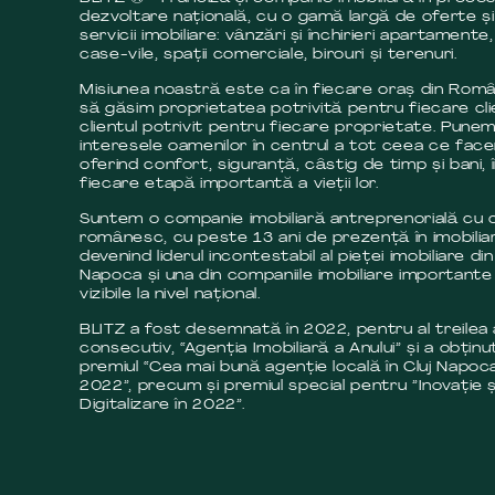
dezvoltare națională, cu o gamă largă de oferte și
servicii imobiliare: vânzări și închirieri apartamente,
case-vile, spații comerciale, birouri și terenuri.
Misiunea noastră este ca în fiecare oraș din Româ
să găsim proprietatea potrivită pentru fiecare cli
clientul potrivit pentru fiecare proprietate. Pune
interesele oamenilor în centrul a tot ceea ce fac
oferind confort, siguranță, câstig de timp și bani, 
fiecare etapă importantă a vieții lor.
Suntem o companie imobiliară antreprenorială cu c
românesc, cu peste 13 ani de prezență în imobilia
devenind liderul incontestabil al pieței imobiliare din
Napoca și una din companiile imobiliare importante 
vizibile la nivel național.
BLITZ a fost desemnată în 2022, pentru al treilea
consecutiv, “Agenția Imobiliară a Anului” și a obținut
premiul “Cea mai bună agenție locală în Cluj Napoca
2022”, precum și premiul special pentru ”Inovație ș
Digitalizare în 2022”.