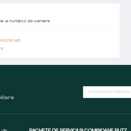
one și numărul de camere
închiriat
ni
iliare
s de
PACHETE DE SERVICII ȘI COMISIOANE BLITZ