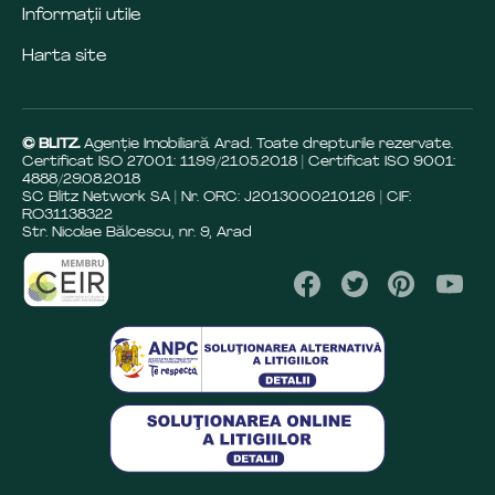
Informații utile
Harta site
© BLITZ.
Agenție Imobiliară Arad. Toate drepturile rezervate.
Certificat ISO 27001: 1199/21.05.2018 | Certificat ISO 9001:
4888/29.08.2018
SC Blitz Network SA | Nr. ORC: J2013000210126 | CIF:
RO31138322
Str. Nicolae Bălcescu, nr. 9, Arad