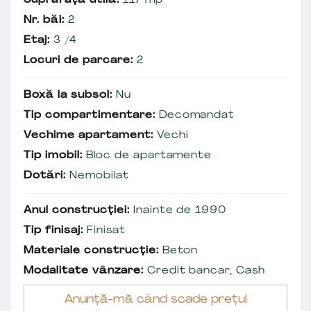
Suprafață utilă:
117 mp
Nr. băi:
2
Etaj:
3 /4
Locuri de parcare:
2
Boxă la subsol:
Nu
Tip compartimentare:
Decomandat
Vechime apartament:
Vechi
Tip imobil:
Bloc de apartamente
Dotări:
Nemobilat
Anul construcției:
Inainte de 1990
Tip finisaj:
Finisat
Materiale construcție:
Beton
Modalitate vânzare:
Credit bancar, Cash
Anunță-mă când scade prețul