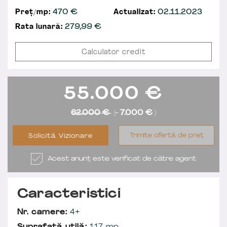
Preț/mp:
470 €
Actualizat:
02.11.2023
Rata lunară:
279,99
€
Calculator credit
55.000
€
62.000 €
(-
7.000 €
)
Trimite ofertă de preț
Solicită Vizionare
Acest anunț este verificat de către agent
Caracteristici
Nr. camere:
4+