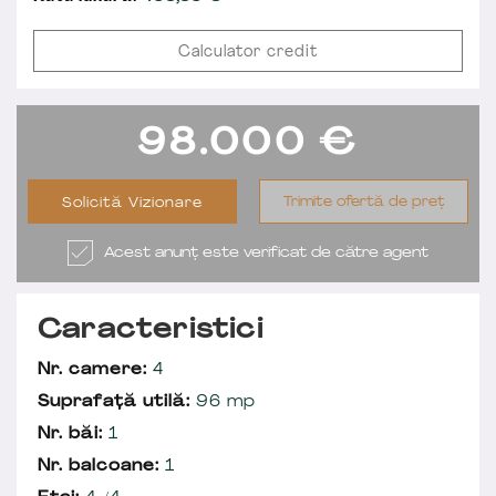
Calculator credit
98.000
€
Trimite ofertă de preț
Solicită Vizionare
Acest anunț este verificat de către agent
Caracteristici
Nr. camere:
4
Suprafață utilă:
96 mp
Nr. băi:
1
Nr. balcoane:
1