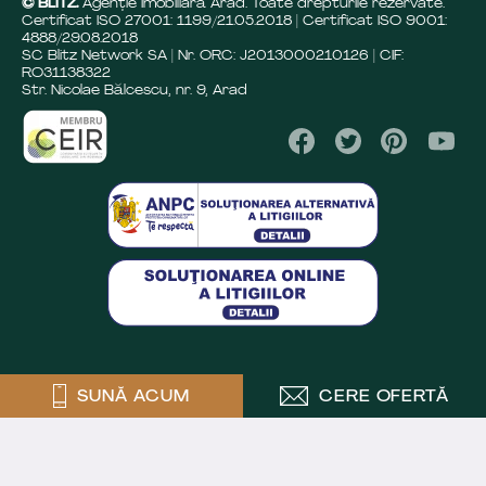
© BLITZ.
Agenție Imobiliară Arad. Toate drepturile rezervate.
Certificat ISO 27001: 1199/21.05.2018 | Certificat ISO 9001:
4888/29.08.2018
SC Blitz Network SA | Nr. ORC: J2013000210126 | CIF:
RO31138322
Str. Nicolae Bălcescu, nr. 9, Arad
SUNĂ ACUM
CERE OFERTĂ
Crafted by
Powered by