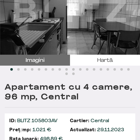
Imagini
Hartă
Apartament cu 4 camere,
96 mp, Central
ID:
BLITZ 105803AV
Cartier:
Central
Preț/mp:
1.021 €
Actualizat:
29.11.2023
Rata lunară:
498,89
€