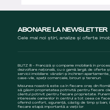
ABONARE LA NEWSLETTER
Cele mai noi știri, analize și oferte imob
BLITZ ® - Franciză și companie imobiliară în proce
dezvoltare națională, cu o gamă largă de oferte și
servicii imobiliare: vânzări și închirieri apartamente,
case-vile, spații comerciale, birouri și terenuri.
Misiunea noastră este ca în fiecare oraș din Româ
să găsim proprietatea potrivită pentru fiecare cli
clientul potrivit pentru fiecare proprietate. Pune
interesele oamenilor în centrul a tot ceea ce fac
oferind confort, siguranță, câstig de timp și bani, 
fiecare etapă importantă a vieții lor.