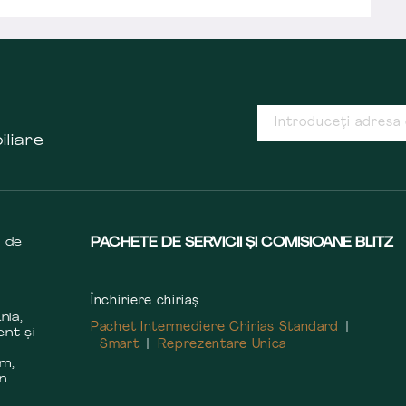
iliare
s de
PACHETE DE SERVICII ȘI COMISIOANE BLITZ
Închiriere chiriaș
nia,
Pachet Intermediere Chirias Standard
ent și
Smart
Reprezentare Unica
m
em,
în