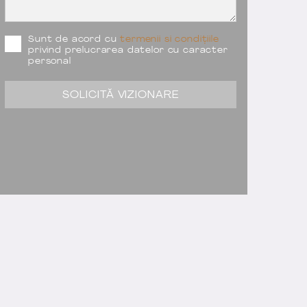
Sunt de acord cu
termenii si condițiile
privind prelucrarea datelor cu caracter
personal
SOLICITĂ VIZIONARE