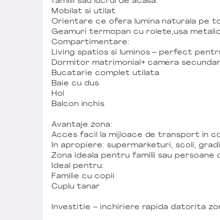
familii sau lucrul de acasa.
Mobilat si utilat
Orientare ce ofera lumina naturala pe to
Geamuri termopan cu rolete,usa metalica
Compartimentare:
Living spatios si luminos – perfect pent
Dormitor matrimonial+ camera secundara 
Bucatarie complet utilata
Baie cu dus
Hol
Balcon închis
Avantaje zona:
Acces facil la mijloace de transport în 
In apropiere: supermarketuri, scoli, grad
Zona ideala pentru familii sau persoane 
Ideal pentru:
Familie cu copii
Cuplu tanar
Investitie – inchiriere rapida datorita z