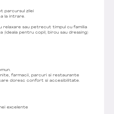
t parcursul zilei
 la intrare.
ru relaxare sau petrecut timpul cu familia
(ideala pentru copil, birou sau dressing)
comun.
inite, farmacii, parcuri si restaurante
care doresc confort si accesibilitate.
onei excelente