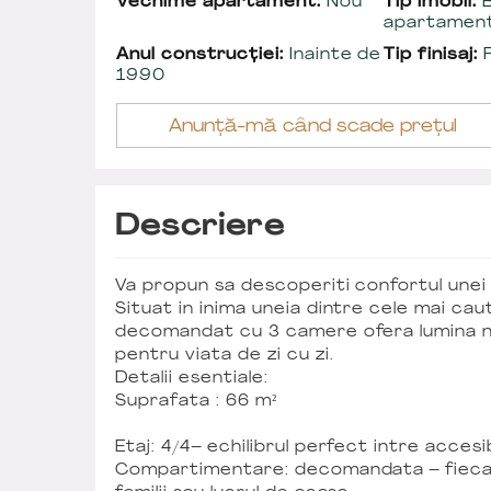
Vechime apartament:
Nou
Tip imobil:
B
apartamen
Anul construcției:
Inainte de
Tip finisaj:
F
1990
Anunță-mă când scade prețul
Descriere
Va propun sa descoperiti confortul unei 
Situat in inima uneia dintre cele mai c
decomandat cu 3 camere ofera lumina na
pentru viata de zi cu zi.
Detalii esentiale:
Suprafata : 66 m²
Etaj: 4/4– echilibrul perfect intre accesibi
Compartimentare: decomandata – fiecare