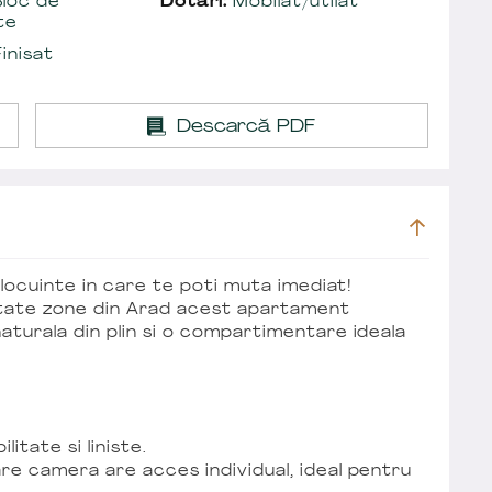
loc de
Dotări:
Mobilat/utilat
te
inisat
Descarcă PDF
locuinte in care te poti muta imediat!
autate zone din Arad acest apartament
turala din plin si o compartimentare ideala
litate si liniste.
 camera are acces individual, ideal pentru