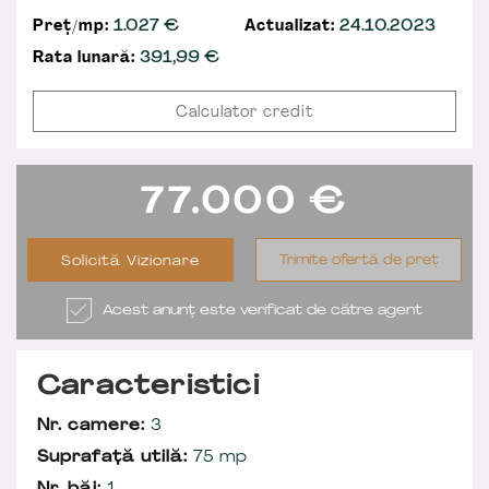
Preț/mp:
1.027 €
Actualizat:
24.10.2023
Rata lunară:
391,99
€
Calculator credit
77.000
€
Trimite ofertă de preț
Solicită Vizionare
Acest anunț este verificat de către agent
Caracteristici
Nr. camere:
3
Suprafață utilă:
75 mp