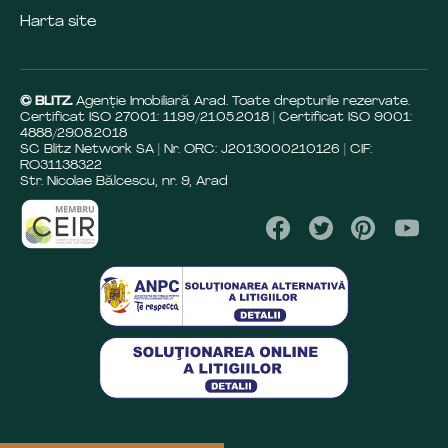
Harta site
© BLITZ.
Agenție Imobiliară Arad. Toate drepturile rezervate.
Certificat ISO 27001: 1199/21.05.2018 | Certificat ISO 9001:
4888/29.08.2018
SC Blitz Network SA | Nr. ORC: J2013000210126 | CIF:
RO31138322
Str. Nicolae Bălcescu, nr. 9, Arad