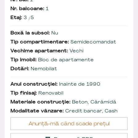
Nr. băi:
1
Nr. balcoane:
1
Etaj:
3 /5
Boxă la subsol:
Nu
Tip compartimentare:
Semidecomandat
Vechime apartament:
Vechi
Tip imobil:
Bloc de apartamente
Dotări:
Nemobilat
Anul construcției:
Inainte de 1990
Tip finisaj:
Renovabil
Materiale construcție:
Beton, Cărămidă
Modalitate vânzare:
Credit bancar, Cash
Anunță-mă când scade prețul