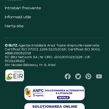
Întrebări frecvente
Informații utile
Harta site
© BLITZ.
Agenție Imobiliară Arad. Toate drepturile rezervate.
Certificat ISO 27001: 1199/21.05.2018 | Certificat ISO 9001:
4888/29.08.2018
SC Blitz Network SA | Nr. ORC: J2013000210126 | CIF:
RO31138322
Str. Nicolae Bălcescu, nr. 9, Arad