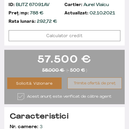
ID:
BLITZ 67091AV
Cartier:
Aurel Vlaicu
Preț/mp:
788 €
Actualizat:
02.10.2021
Rata lunară:
292,72
€
Calculator credit
57.500
€
58.000 €
(-
500 €
)
Trimite ofertă de preț
Solicită Vizionare
Acest anunț este verificat de către agent
Caracteristici
Nr. camere:
3