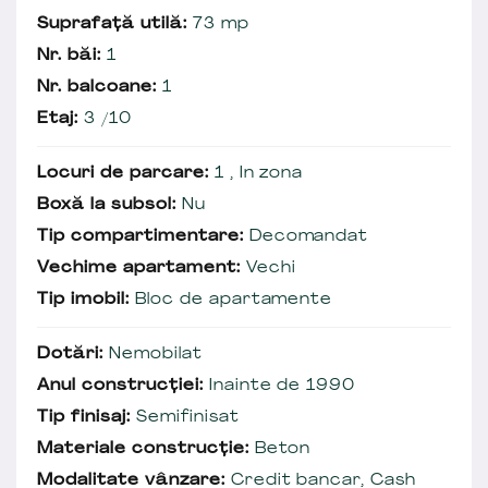
Suprafață utilă:
73 mp
Nr. băi:
1
Nr. balcoane:
1
Etaj:
3 /10
Locuri de parcare:
1 , In zona
Boxă la subsol:
Nu
Tip compartimentare:
Decomandat
Vechime apartament:
Vechi
Tip imobil:
Bloc de apartamente
Dotări:
Nemobilat
Anul construcției:
Inainte de 1990
Tip finisaj:
Semifinisat
Materiale construcție:
Beton
Modalitate vânzare:
Credit bancar, Cash