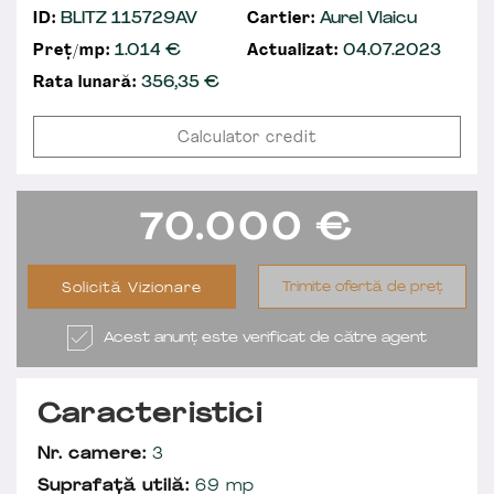
ID:
BLITZ 115729AV
Cartier:
Aurel Vlaicu
Preț/mp:
1.014 €
Actualizat:
04.07.2023
Rata lunară:
356,35
€
Calculator credit
70.000
€
Trimite ofertă de preț
Solicită Vizionare
Acest anunț este verificat de către agent
Caracteristici
Nr. camere:
3
Suprafață utilă:
69 mp