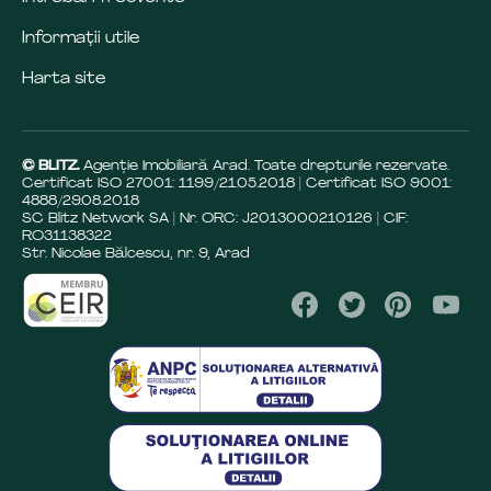
Informații utile
Harta site
© BLITZ.
Agenție Imobiliară Arad. Toate drepturile rezervate.
Certificat ISO 27001: 1199/21.05.2018 | Certificat ISO 9001:
4888/29.08.2018
SC Blitz Network SA | Nr. ORC: J2013000210126 | CIF:
RO31138322
Str. Nicolae Bălcescu, nr. 9, Arad