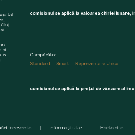
în
comisionul se aplică la valoarea chiriei lunare, î
apital
re,
 Cluj-
și
 an
 și
Cumpărător:
 în
i
Standard
Smart
Reprezentare Unica
comisionul se aplică la preţul de vânzare al imobi
bări frecvente
Informații utile
Harta site