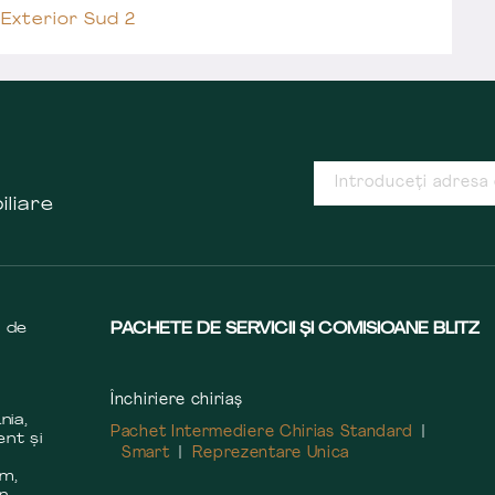
Exterior Sud 2
iliare
s de
PACHETE DE SERVICII ȘI COMISIOANE BLITZ
Închiriere chiriaș
nia,
Pachet Intermediere Chirias Standard
ent și
Smart
Reprezentare Unica
m
em,