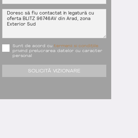
Sunt de acord cu
termenii si condițiile
privind prelucrarea datelor cu caracter
personal
SOLICITĂ VIZIONARE