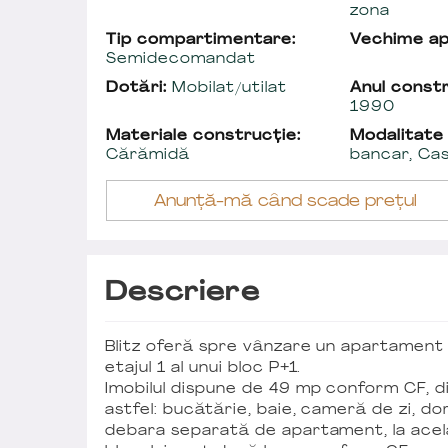
zona
Tip compartimentare:
Vechime a
Semidecomandat
Dotări:
Mobilat/utilat
Anul constr
1990
Materiale construcție:
Modalitate
Cărămidă
bancar, Ca
Anunță-mă când scade prețul
Descriere
Blitz oferă spre vânzare un apartament d
etajul 1 al unui bloc P+1.
Imobilul dispune de 49 mp conform CF, di
astfel: bucătărie, baie, cameră de zi, do
debara separată de apartament, la același