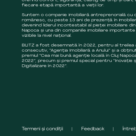
oferind confort, siguranță, câstig de timp și bani, 
fiecare etapă importantă a vieții lor.
Suntem o companie imobiliară antreprenorială cu c
românesc, cu peste 13 ani de prezență în imobilia
devenind liderul incontestabil al pieței imobiliare din
Napoca și una din companiile imobiliare importante 
vizibile la nivel național.
BLITZ a fost desemnată în 2022, pentru al treilea
consecutiv, “Agenția Imobiliară a Anului” și a obținut
premiul “Cea mai bună agenție locală în Cluj Napoca
2022”, precum și premiul special pentru ”Inovație ș
Digitalizare în 2022”.
Termeni și condiții
Feedback
Între