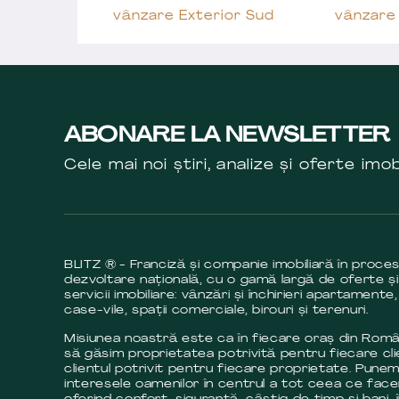
vânzare Exterior Sud
vânzare 
ABONARE LA NEWSLETTER
Cele mai noi știri, analize și oferte imob
BLITZ ® - Franciză și companie imobiliară în proce
dezvoltare națională, cu o gamă largă de oferte și
servicii imobiliare: vânzări și închirieri apartamente,
case-vile, spații comerciale, birouri și terenuri.
Misiunea noastră este ca în fiecare oraș din Româ
să găsim proprietatea potrivită pentru fiecare cli
clientul potrivit pentru fiecare proprietate. Pune
interesele oamenilor în centrul a tot ceea ce fac