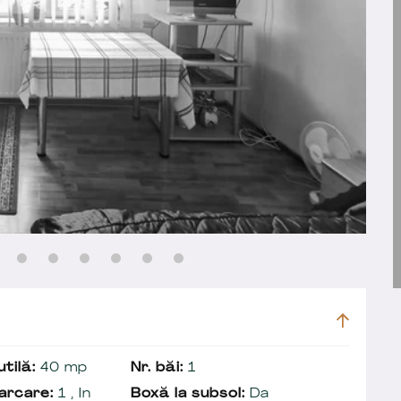
tilă:
40 mp
Nr. băi:
1
arcare:
1 , In
Boxă la subsol:
Da