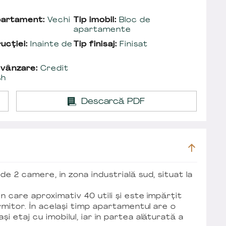
partament:
Vechi
Tip imobil:
Bloc de
apartamente
ucției:
Inainte de
Tip finisaj:
Finisat
 vânzare:
Credit
sh
Descarcă PDF
e 2 camere, în zona industrială sud, situat la
n care aproximativ 40 utili și este împărțit
rmitor. În același timp apartamentul are o
 etaj cu imobilul, iar în partea alăturată a