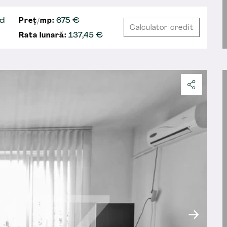
ud
Preț/mp:
675 €
Calculator credit
Rata lunară:
137,45
€