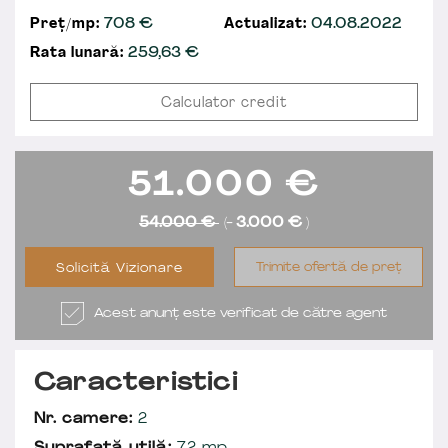
Preț/mp:
708 €
Actualizat:
04.08.2022
Rata lunară:
259,63
€
Calculator credit
51.000
€
54.000 €
(-
3.000 €
)
Trimite ofertă de preț
Solicită Vizionare
Acest anunț este verificat de către agent
Caracteristici
Nr. camere:
2