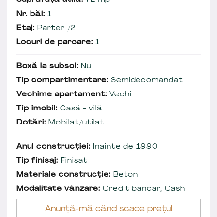
Suprafață utilă:
72 mp
Nr. băi:
1
Etaj:
Parter /2
Locuri de parcare:
1
Boxă la subsol:
Nu
Tip compartimentare:
Semidecomandat
Vechime apartament:
Vechi
Tip imobil:
Casă - vilă
Dotări:
Mobilat/utilat
Anul construcției:
Inainte de 1990
Tip finisaj:
Finisat
Materiale construcție:
Beton
Modalitate vânzare:
Credit bancar, Cash
Anunță-mă când scade prețul