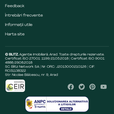
Feedback
Întrebări frecvente
Informații utile
Harta site
© BLITZ.
Agenție Imobiliară Arad. Toate drepturile rezervate.
Certificat ISO 27001: 1199/21.05.2018 | Certificat ISO 9001:
4888/29.08.2018
SC Blitz Network SA | Nr. ORC: J2013000210126 | CIF:
RO31138322
Str. Nicolae Bălcescu, nr. 9, Arad