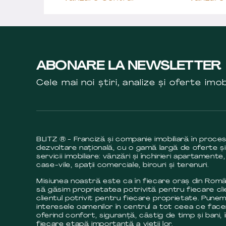
ABONARE LA NEWSLETTER
Cele mai noi știri, analize și oferte imob
BLITZ ® - Franciză și companie imobiliară în proce
dezvoltare națională, cu o gamă largă de oferte și
servicii imobiliare: vânzări și închirieri apartamente,
case-vile, spații comerciale, birouri și terenuri.
Misiunea noastră este ca în fiecare oraș din Româ
să găsim proprietatea potrivită pentru fiecare cli
clientul potrivit pentru fiecare proprietate. Pune
interesele oamenilor în centrul a tot ceea ce fac
oferind confort, siguranță, câstig de timp și bani, 
fiecare etapă importantă a vieții lor.