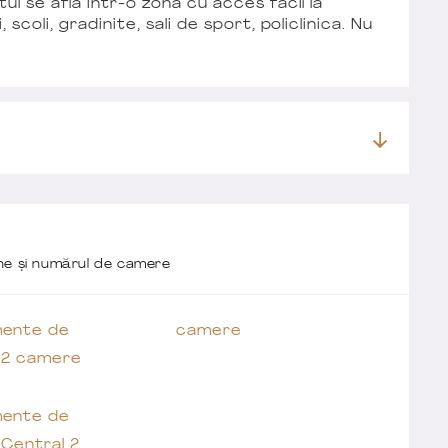
l se afla intr-o zona cu acces facil la
coli, gradinite, sali de sport, policlinica. Nu
one și numărul de camere
ente de
camere
 2 camere
ente de
Central 2