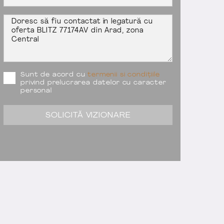
Sunt de acord cu
termenii si condițiile
privind prelucrarea datelor cu caracter
personal
SOLICITĂ VIZIONARE