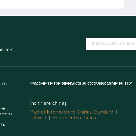
iliare
s de
PACHETE DE SERVICII ȘI COMISIOANE BLITZ
Închiriere chiriaș
nia,
Pachet Intermediere Chirias Standard
ent și
Smart
Reprezentare Unica
m
em,
în