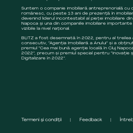
Suntem o companie imobiliară antreprenorială cu c
românesc, cu peste 13 ani de prezență în imobilia
devenind liderul incontestabil al pieței imobiliare din
Napoca și una din companiile imobiliare importante 
vizibile la nivel național.
BLITZ a fost desemnată în 2022, pentru al treilea
consecutiv, “Agenția Imobiliară a Anului” și a obținut
premiul “Cea mai bună agenție locală în Cluj Napoca
2022”, precum și premiul special pentru ”Inovație ș
Digitalizare în 2022”.
Termeni și condiții
Feedback
Între