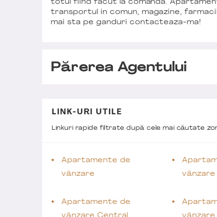
totul fiind facut la comanda. Apartamentu
transportul in comun, magazine, farmacii, s
mai sta pe ganduri contacteaza-ma!
Părerea Agentului
LINK-URI UTILE
Linkuri rapide filtrate după cele mai căutate z
Apartamente de
Apartam
vânzare
vânzare
Apartamente de
Apartam
vânzare Central
vânzare 