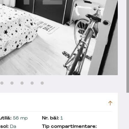
tilă:
56 mp
Nr. băi:
1
sol:
Da
Tip compartimentare: