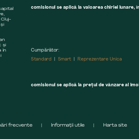
comisionul se aplică la valoarea chiriei lunare, î
apital
re,
 Cluj-
și
 an
 și
Cumpărător:
 în
i
Standard
Smart
Reprezentare Unica
comisionul se aplică la preţul de vânzare al imobi
bări frecvente
Informații utile
Harta site