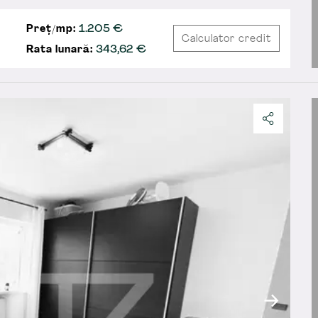
Preț/mp:
1.205 €
Calculator credit
Rata lunară:
343,62
€