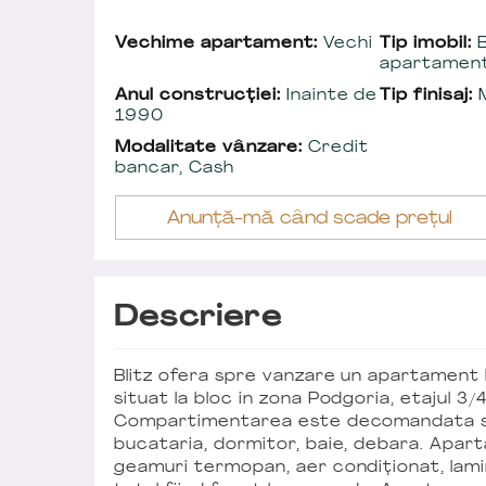
Vechime apartament:
Vechi
Tip imobil:
B
apartamen
Anul construcției:
Inainte de
Tip finisaj:
M
1990
Modalitate vânzare:
Credit
bancar, Cash
Anunță-mă când scade prețul
Descriere
Blitz ofera spre vanzare un apartament
situat la bloc in zona Podgoria, etajul 3
Compartimentarea este decomandata si s
bucataria, dormitor, baie, debara. Apart
geamuri termopan, aer condiționat, lamin