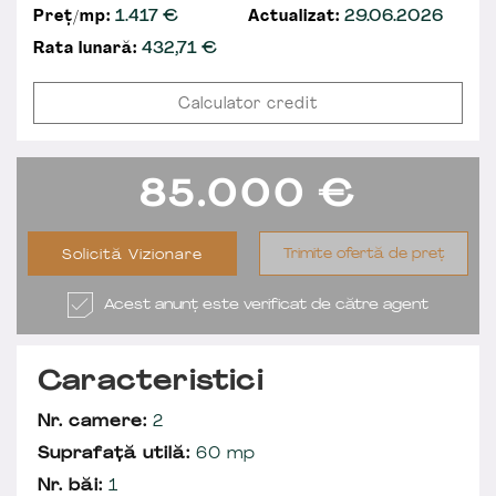
Preț/mp:
1.417 €
Actualizat:
29.06.2026
Rata lunară:
432,71
€
Calculator credit
85.000
€
Trimite ofertă de preț
Solicită Vizionare
Acest anunț este verificat de către agent
Caracteristici
Nr. camere:
2
Suprafață utilă:
60 mp
Nr. băi:
1