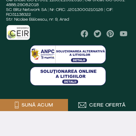
Certificat ISO 27001: 1199/21.05.2018 | Certificat ISO 9001:
4888/29.08.2018
SC Blitz Network SA | Nr. ORC: J2013000210126 | CIF:
RO31138322
Str. Nicolae Bălcescu, nr. 9, Arad
SUNĂ ACUM
CERE OFERTĂ
Crafted by
Powered by