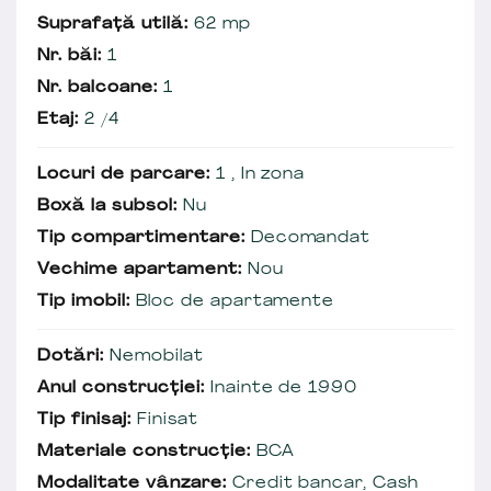
Suprafață utilă:
62 mp
Nr. băi:
1
Nr. balcoane:
1
Etaj:
2 /4
Locuri de parcare:
1 , In zona
Boxă la subsol:
Nu
Tip compartimentare:
Decomandat
Vechime apartament:
Nou
Tip imobil:
Bloc de apartamente
Dotări:
Nemobilat
Anul construcției:
Inainte de 1990
Tip finisaj:
Finisat
Materiale construcție:
BCA
Modalitate vânzare:
Credit bancar, Cash