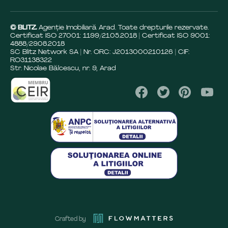
© BLITZ.
Agenție Imobiliară Arad. Toate drepturile rezervate.
Certificat ISO 27001: 1199/21.05.2018 | Certificat ISO 9001:
4888/29.08.2018
SC Blitz Network SA | Nr. ORC: J2013000210126 | CIF:
RO31138322
Str. Nicolae Bălcescu, nr. 9, Arad
Crafted by