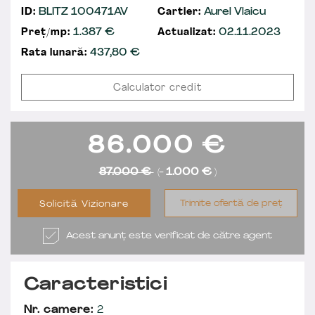
ID:
BLITZ 100471AV
Cartier:
Aurel Vlaicu
Preț/mp:
1.387 €
Actualizat:
02.11.2023
Rata lunară:
437,80
€
Calculator credit
86.000
€
87.000 €
(-
1.000 €
)
Trimite ofertă de preț
Solicită Vizionare
Acest anunț este verificat de către agent
Caracteristici
Nr. camere:
2